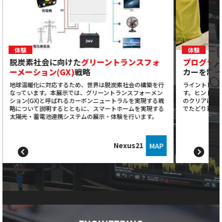
体験
体験
脱炭素社会に向けた
グリーントランスフォ
プログラ
ーメーション(GX)
戦略
カーを制
地球温暖化に対応するため、世界は脱炭素社会の構築を行
ライントレー
なっています。本展示では、グリーントランスフォーメン
す。ヒントを
ション(GX)と呼ばれるカーボンニュートラルを実現する戦
のクリアに挑
略について説明するとともに、スマートホームを実現する
でたどり着く
太陽光・蓄電池連携システムの展示・体験を行います。
Nexus21
MAP