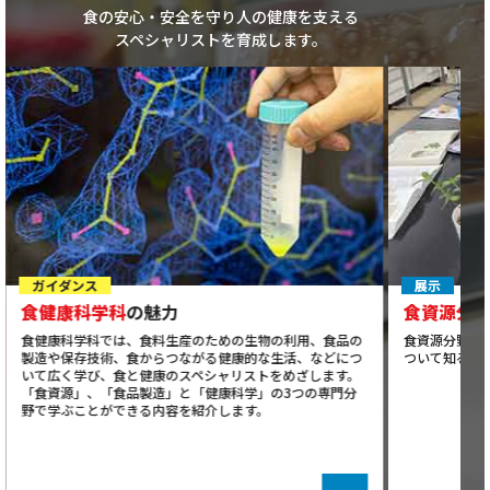
食の安心・安全を守り人の健康を支える
スペシャリストを育成します。
ガイダンス
展示
食健康科学科
の魅力
食資源分
食健康科学科では、食料生産のための生物の利用、食品の
食資源分野の
製造や保存技術、食からつながる健康的な生活、などにつ
ついて知るこ
いて広く学び、食と健康のスペシャリストをめざします。
「食資源」、「食品製造」と「健康科学」の3つの専門分
野で学ぶことができる内容を紹介します。