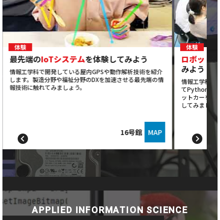
体験
体験
最先端の
IoTシステム
を体験してみよう
ロボット
みよう
情報工学科で開発している屋内GPSや動作解析技術を紹介
します。製造分野や福祉分野のDXを加速させる最先端の情
情報工学科の
報技術に触れてみましょう。
てPython
ットカーを制
してみましょ
16号館
MAP
APPLIED INFORMATION SCIENCE