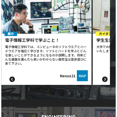
展示
ガイダンス
電子情報工学科で学ぶこと！
学生生活
電子情報工学科では、コンピュータのソフトウエアとハー
大学での授業
ドウエアを幅広く学びます。ソフトとハードを学ぶとどん
いたします。
な楽しいことができるようになるのか説明します。将来ど
んな進路を選んだら良いかわからない高校生は是非遊びに
来て下さい。
Nexus21
MAP