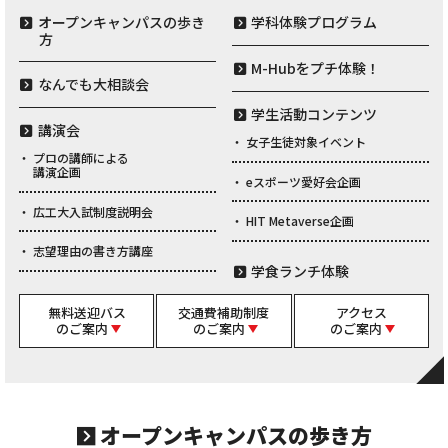
オープンキャンパスの歩き
学科体験プログラム
方
M-Hubをプチ体験！
なんでも大相談会
学生活動コンテンツ
講演会
女子生徒対象イベント
プロの講師による
講演企画
eスポーツ愛好会企画
広工大入試制度説明会
HIT Metaverse企画
志望理由の書き方講座
学食ランチ体験
無料送迎バス
交通費補助制度
アクセス
のご案内
のご案内
のご案内
オープンキャンパスの歩き方