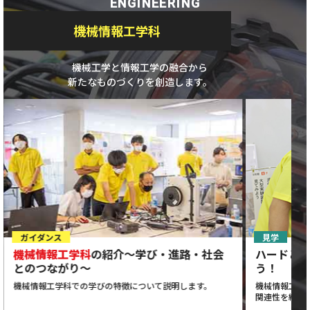
ENGINEERING
機械情報工学科
機械工学と情報工学の融合から
新たなものづくりを創造します。
ガイダンス
見学
機械情報工学科
の紹介～学び・進路・社会
ハードと
とのつながり～
う！
機械情報工学科での学びの特徴について説明します。
機械情報工学
関連性を紹介