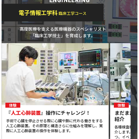
ENGINEERING
電子情報工学科
臨床工学コース
高度医療を支える医療機器のスペシャリスト
「臨床工学技士」を育成します。
体験
体験
『
人工心肺装置
』操作にチャレンジ！
まだまだ
紹介
手術で心臓を停止させる際に心臓や肺に代わる働きをする
人工心肺装置。その原理と構造さらに仕組みを理解し、実
各種検査機器
際に人工心肺装置の操作を体験します。
介します。ま
つ、イベント