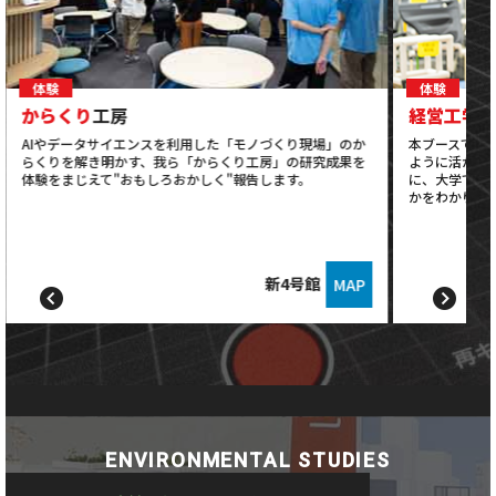
体験
体験
からくり
工房
経営工学
AIやデータサイエンスを利用した「モノづくり現場」のか
本ブースでは
らくりを解き明かす、我ら「からくり工房」の研究成果を
ように活かさ
体験をまじえて"おもしろおかしく"報告します。
に、大学で学
かをわかりや
新4号館
MAP
ENVIRONMENTAL STUDIES