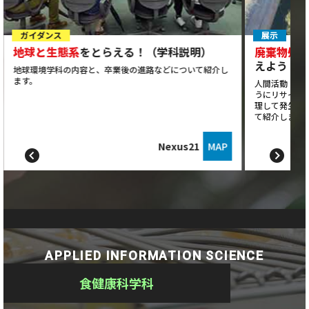
ガイダンス
展示
地球と生態系
をとらえる！（学科説明）
廃棄物処
えよう！
地球環境学科の内容と、卒業後の進路などについて紹介し
ます。
人間活動・産
うにリサイク
理して発生す
て紹介します
Nexus21
MAP
APPLIED INFORMATION SCIENCE
食健康科学科