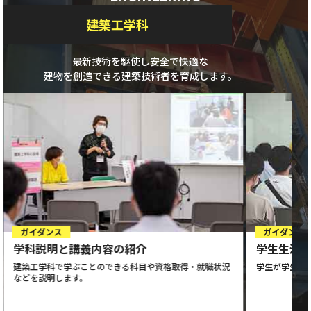
建築工学科
最新技術を駆使し安全で快適な
建物を創造できる建築技術者を育成します。
ガイダンス
ガイダンス
学科説明と講義内容の紹介
学生生活
建築工学科で学ぶことのできる科目や資格取得・就職状況
学生が学生生
などを説明します。