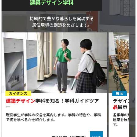
建築デザイン学科
持続的で豊かな暮らしを実現する
居住環境の創造をめざします。
ガイダンス
展示
建築デザイン
学科を知る！学科ガイドツア
デザイン
ー
品
展示
現役学生が学科の校舎を案内します。学科の特色や、学科
各学年の建築
で何を学べるかを紹介します。
建築を展示し
す。