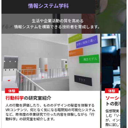
情報システム学科
生活や企業活動の質を高める
情報システムを構築できる技術者を育成します。
体験
体験
行動科学
の研究室紹介
ソーシャル
トの影響
人の行動を評価したり、もののデザインの秘密を体験する
VRコンテンツ、何となく気になる暗黙知の可視化システム
仮想現実（V
など、昨年度の卒業研究で行った内容を体験しながら「行
しむ「ソーシ
動科学」の研究室を紹介します。
が、インター
際に試してみ