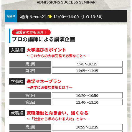
ADMISSIONS SUCCESS SEMINAR
4F
MAP
場所:Nexus21
11:00～14:00（L.O.13:30）
保護者の方も必見！
プロの講師による講演企画
大学選びのポイント
入試編
～これからの大学受験で必要なこと～
第1回
9:45～10:15
第2回
12:05～12:35
進学マネープラン
学費編
～進学に必要な費用とは？～
第1回
10:20～10:50
第2回
12:40～13:10
就職活動と向き合い、強くなる
就職編
～「社会から求められる人材」とは～
第1回
10:55～11:25