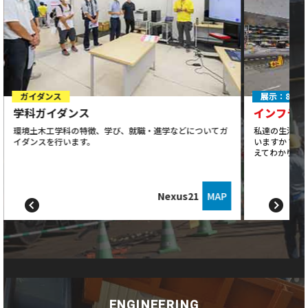
ガイダンス
展示：8月9
学科ガイダンス
インフラ
環境土木工学科の特徴、学び、就職・進学などについてガ
私達の生活を支え
イダンスを行います。
いますか？イ
えてわかりや
Nexus21
MAP
ENGINEERING