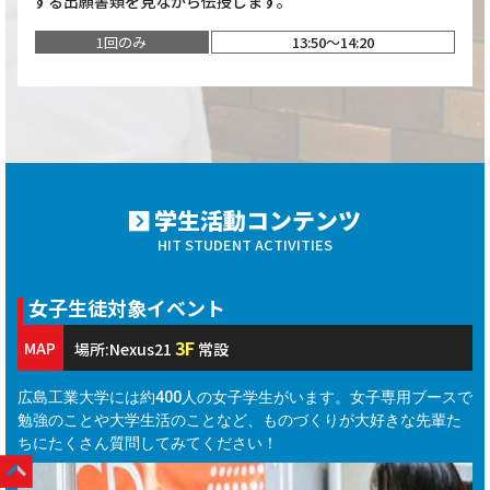
する出願書類を見ながら伝授します。
1回のみ
13:50～14:20
学生活動コンテンツ
HIT STUDENT ACTIVITIES
女子生徒対象イベント
3F
MAP
場所:Nexus21
常設
広島工業大学には約400人の女子学生がいます。女子専用ブースで
勉強のことや大学生活のことなど、ものづくりが大好きな先輩た
ちにたくさん質問してみてください！