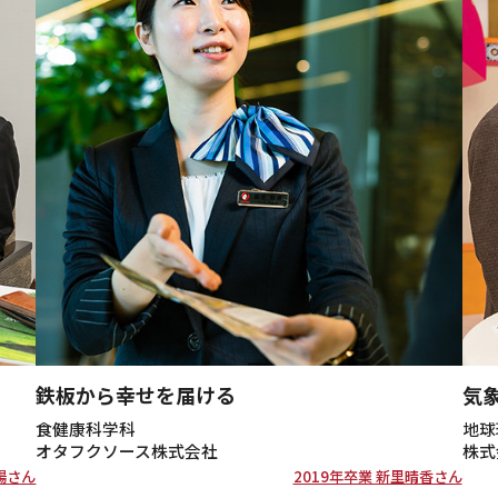
鉄板から幸せを届ける
気
食健康科学科
地球
オタフクソース株式会社
株式
陽さん
2019年卒業 新里晴香さん