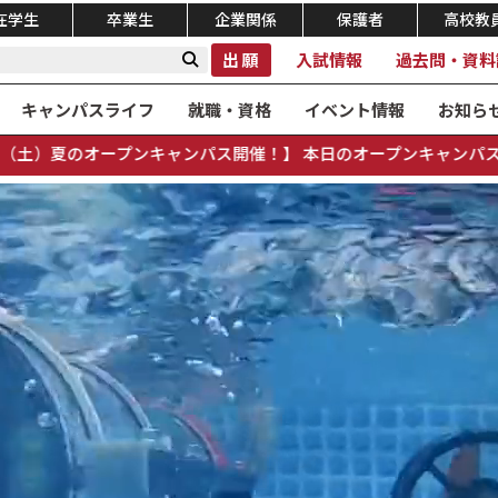
在学生
卒業生
企業関係
保護者
高校教
出願
入試情報
過去問・資料
キャンパスライフ
就職・資格
イベント情報
お知ら
ンパス開催！】 本日のオープンキャンパスは、予定どおり開催いた