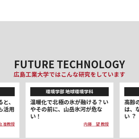
FUTURE TECHNOLOGY
広島工業大学ではこんな研究をしています
環境学部 食健康科学科
る？い
⾼齢の⽅の⼼筋梗塞や脳梗塞
演劇
危な
は、なぜ午前中が起こりやす
情報
い︖
身に
 望 教授
西村 一樹 教授