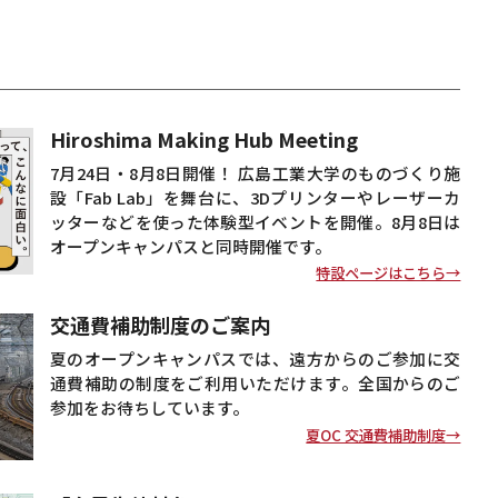
ら。
View More
2025年、11学科3つの領域が誕
Hiroshima Making Hub Meeting
生します
7月24日・8月8日開催！ 広島工業大学のものづくり施
広島工業大学では、全ての学部学科の
設「Fab Lab」を舞台に、3Dプリンターやレーザーカ
ボーダレスな連携をとおして、未来の
その先をつくる力を育てます。
ッターなどを使った体験型イベントを開催。8月8日は
View More
オープンキャンパスと同時開催です。
特設ページはこちら→
交通費補助制度のご案内
夏のオープンキャンパスでは、遠方からのご参加に交
通費補助の制度をご利用いただけます。全国からのご
参加をお待ちしています。
夏OC 交通費補助制度→