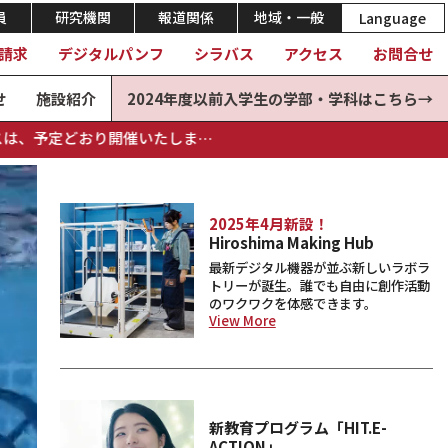
員
研究機関
報道関係
地域・一般
Language
請求
デジタルパンフ
シラバス
アクセス
お問合せ
せ
施設紹介
2024年度以前入学生の学部・学科はこちら→
しま…
2025年4月新設！
Hiroshima Making Hub
最新デジタル機器が並ぶ新しいラボラ
トリーが誕生。誰でも自由に創作活動
のワクワクを体感できます。
View More
新教育プログラム「HIT.E-
ACTION」