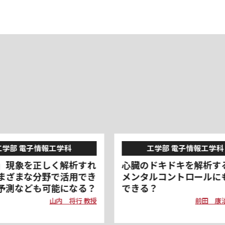
工学部 電子情報工学科
環境学部 地球環境学科
ドキドキを解析すると、
温暖化で北極の氷が融け
ルコントロールにも活用
やその前に、山岳氷河が
？
い！
前田 康治 准教授
内藤