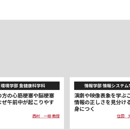
情報学部 情報システム学科
環境学部 地球環境学
や映像表象を学ぶことで、
二枚貝死滅の原因も、
の正しさを見分ける教養が
献する分子の作用も。
つく
でさまざまな謎を解明
住田 光子 准教授
平賀