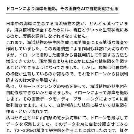
ドローンにより海岸を撮影。その画像をAIで自動認識させる
日本中の海岸に生息する海浜植物の数が、どんどん減っていま
す。海浜植物を保全するためには、現在どういった生育状況にあ
るのか、実態を調査しなければなりません。
これまで、海浜植物の植生図作成は現地調査による地道な調査で
作図していました。この現地調査による作図も非常に大切なので
すが、ドローンで撮影した画像から目視判読して作図する方法も
増えてきており、現地調査よりもはるかに広域な植生図を作図す
ることができるようになってきました。しかし、現場は何種類も
の植物が生育しているのが常なので、それをドローンから目視判
読するのは大変な手間です。
私は、リモートセンシングの技術を使って、海浜植物の植生図を
自動作成できないかと考えました。ドローンによって海岸を撮影
します。その画像データを、ディープラーニングによってAIに自
動判読させます。そして、自動判読した結果に基づいて植生図を
作る…という流れです。
私はゼミ生と共に山口県の虹ヶ浜海岸にて、ドローンを飛ばして
データを収集しました。そのデータをAIに自動分類させてみる
と、70～80％の精度で植生図を作ることに成功したのです。虹ケ