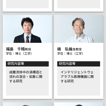
福島 千晴
槇 弘倫
教授
准教授
学位：博士（工学）
学位：博士（工学）
研究内容等
研究内容等
成層流体中の渦構造と
インテリジェントウェ
流れの混合・拡散に関
アラブル医療機器に関
する研究
する研究