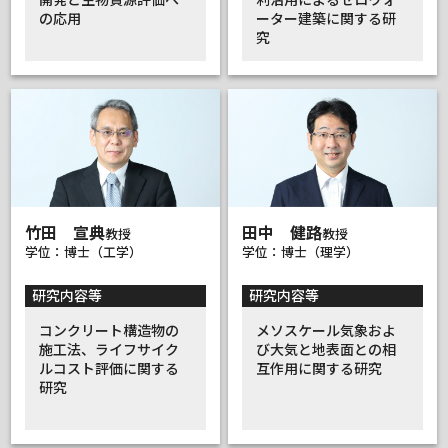
の応用
ーター建築に関する研
究
竹田 宣典
田中 健路
教授
教授
学位：博士（工学）
学位：博士（理学）
研究内容等
研究内容等
コンクリート構造物の
メソスケール気象およ
施工法、ライフサイク
び大気と地表面との相
ルコスト評価に関する
互作用に関する研究
研究