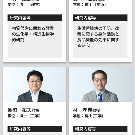
学位：博士（理学）
学位：博士（学術）
研究内容等
研究内容等
物質代謝に関わる酵素
生活習慣病の予防、改
の生化学・構造生物学
善に関する身体活動と
的研究
食品機能の効果に関す
る研究
長町 拓夫
林 孝典
教授
教授
学位：博士（工学）
学位：博士(工学)
研究内容等
研究内容等