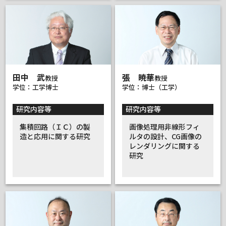
田中 武
張 暁華
教授
教授
学位：工学博士
学位：博士（工学）
研究内容等
研究内容等
集積回路（ＩＣ）の製
画像処理用非線形フィ
造と応用に関する研究
ルタの設計、CG画像の
レンダリングに関する
研究