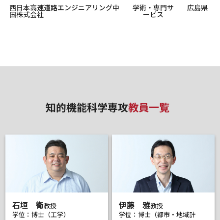
西日本高速道路エンジニアリング中
学術・専門サ
広島県
国株式会社
ービス
知的機能科学専攻
教員一覧
石垣 衛
伊藤 雅
教授
教授
学位：博士（工学）
学位：博士（都市・地域計