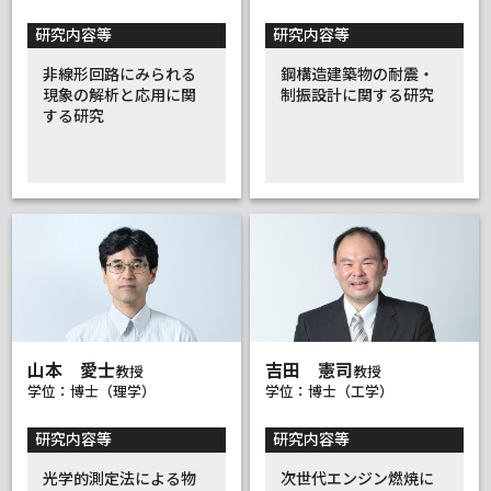
研究内容等
研究内容等
非線形回路にみられる
鋼構造建築物の耐震・
現象の解析と応用に関
制振設計に関する研究
する研究
山本 愛士
吉田 憲司
教授
教授
学位：博士（理学）
学位：博士（工学）
研究内容等
研究内容等
光学的測定法による物
次世代エンジン燃焼に