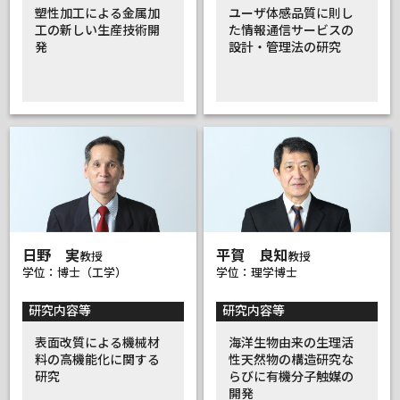
塑性加工による金属加
ユーザ体感品質に則し
工の新しい生産技術開
た情報通信サービスの
発
設計・管理法の研究
日野 実
平賀 良知
教授
教授
学位：博士（工学）
学位：理学博士
研究内容等
研究内容等
表面改質による機械材
海洋生物由来の生理活
料の高機能化に関する
性天然物の構造研究な
研究
らびに有機分子触媒の
開発