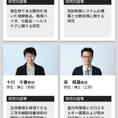
研究内容等
研究内容等
微生物である酵母を用
知的制御システムの構
いた発酵食品、環境バ
築と分散処理に関する
イオ、化粧品・ヘルス
研究
ケアに関する研究
十川 千春
宋 城基
教授
教授
学位：博士（学術）
学位：博士（工学）
研究内容等
研究内容等
生体環境を再現できる
室内外環境とゼロエネ
三次元細胞培養技術の
ルギー建築および雨水
開発と生物資源評価へ
利活用によるゼロウォ