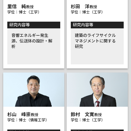
里信 純
杉田 洋
教授
教授
学位：博士（工学）
学位：博士（工学）
研究内容等
研究内容等
音響エネルギー発生
建築のライフサイクル
源、伝送体の設計・解
マネジメントに関する
析
研究
杉山 峰崇
鈴村 文寛
教授
教授
学位：博士（情報工学）
学位：博士（工学）