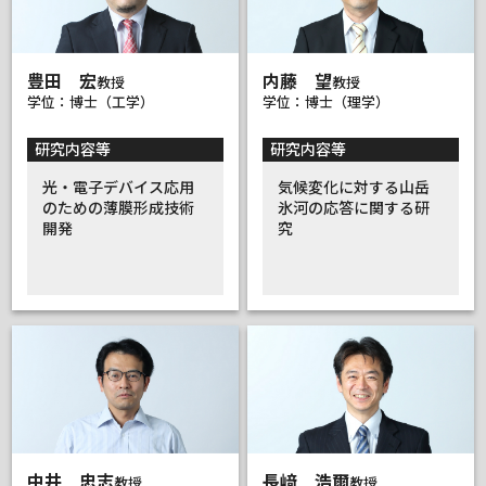
豊田 宏
内藤 望
教授
教授
学位：博士（工学）
学位：博士（理学）
研究内容等
研究内容等
光・電子デバイス応用
気候変化に対する山岳
のための薄膜形成技術
氷河の応答に関する研
開発
究
中井 忠志
長﨑 浩爾
教授
教授