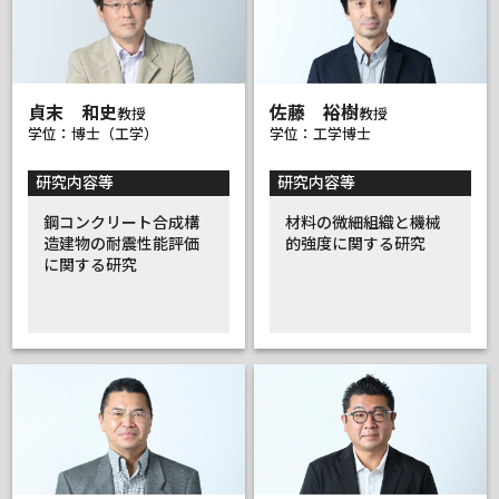
貞末 和史
佐藤 裕樹
教授
教授
学位：博士（工学）
学位：工学博士
研究内容等
研究内容等
鋼コンクリート合成構
材料の微細組織と機械
造建物の耐震性能評価
的強度に関する研究
に関する研究