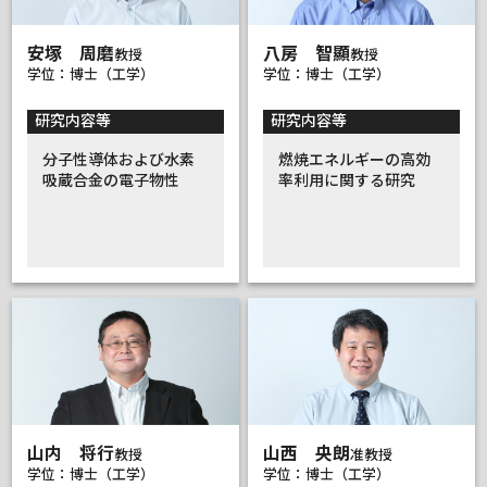
安塚 周磨
八房 智顯
教授
教授
学位：博士（工学）
学位：博士（工学）
研究内容等
研究内容等
分子性導体および水素
燃焼エネルギーの高効
吸蔵合金の電子物性
率利用に関する研究
山内 将行
山西 央朗
教授
准教授
学位：博士（工学）
学位：博士（工学）