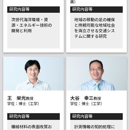
画）
研究内容等
研究内容等
次世代海洋環境・資
地域の移動の足の確保
源・エネルギー技術の
と持続可能な地域社会
開発と利用
を両立させる交通シス
テムに関する研究
王 栄光
大谷 幸三
教授
教授
学位：博士（工学）
学位：博士（工学）
研究内容等
研究内容等
機械材料の表面改質お
計測情報の知的処理に