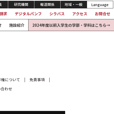
員
研究機関
報道関係
地域・一般
Language
請求
デジタルパンフ
シラバス
アクセス
お問合せ
せ
施設紹介
2024年度以前入学生の学部・学科はこちら→
作権について
免責事項
い合わせ