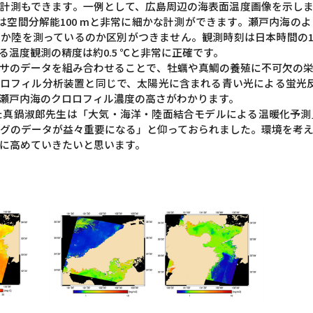
計測もできます。一例として、広島周辺の海表面温度画像を示し
は空間分解能100 mと非常に細かな計測ができます。瀬戸内海の
か陸を測っているのか区別がつきません。観測時刻は日本時間の10
温度観測の精度は約0.5 ℃と非常に正確です。
サのデータを組み合わせることで、牡蠣や真鯛の養殖に不可欠の
ロフィル分析装置と同じで、太陽光に含まれる青い光による蛍光
瀬戸内海のクロロフィル濃度の高さがわかります。
した真鍋淑郎先生は「大気・海洋・陸面結合モデルによる温暖化予
グのデータが益々重要になる」と仰っておられました。環境を考
に高めていきたいと思います。