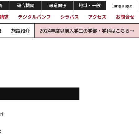
員
研究機関
報道関係
地域・一般
Language
請求
デジタルパンフ
シラバス
アクセス
お問合せ
せ
施設紹介
2024年度以前入学生の学部・学科はこちら→
ri
p