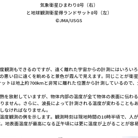
気象衛星ひまわり8号（右）
と地球観測衛星得ランドサット8号（左）
©JMA/USGS
度観測もできるのですが、遠く離れた宇宙からの計測にはいろいろ
の悪い日に遠くを眺めると景色が霞んで見えます。同じことが衛
ドサットは地上約700kmと非常に離れた位置から計測しているの
熱を放射していますが、物体内部の温度が全て物体の表面に伝わ
りません。さらに、波長によって計測される温度が変わることも
しなければなりません。
温度観測の例を示します。観測時刻は現地時間の10時半頃で、人が
ます。地表面温度が最高になる正午頃には更に温度が上がることが容