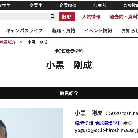
在学生
卒業生
企業関係
保護者
高校教
出願
入試情報
過去問・資料
キャンパスライフ
就職・資格
イベント情報
お知ら
教員紹介
小黒 剛成
地球環境学科
小黒 剛成
教員紹介
小黒 剛成
OGURO Yoshina
環境学部 地球環境学科
教授
yoguro@cc.it-hiroshima.ac.j