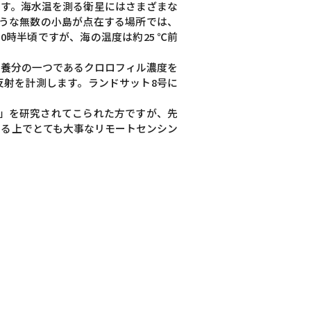
ます。海水温を測る衛星にはさまざまな
ような無数の小島が点在する場所では、
時半頃ですが、海の温度は約25 ℃前
栄養分の一つであるクロロフィル濃度を
反射を計測します。ランドサット8号に
測」を研究されてこられた方ですが、先
える上でとても大事なリモートセンシン