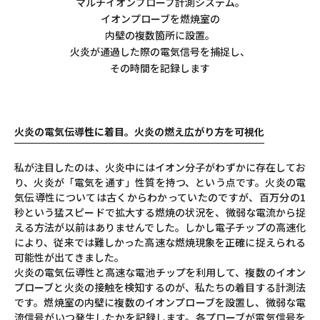
マルチイオンプローブ計測システム。
イオンプローブを燃焼室の
内壁の複数箇所に設置。
火炎が通過した際の電気信号を捕捉し、
その時間を記録します
火炎の電気伝導性に着目。火炎の燃え広がり方を可視化
私が注目したのは、火炎中にはイオン分子がわずかに存在してお
り、火炎が「電気を通す」性質を持つ、という点です。火炎の電
気伝導性については古くからわかっていたのですが、百万分の1
秒という猛スピードで拡大する燃焼の状況を、微弱な電流から捉
える方法が以前はありませんでした。しかし電子チップの高速化
により、従来では難しかった高速な燃焼現象を正確に捉えられる
可能性が出てきました。
火炎の電気伝導性と高速な電池チップを利用して、複数のイオン
プローブと火炎の接触を検知するのが、私たちの着目する計測法
です。燃焼室の内壁に複数のイオンプローブを設置し、微弱な電
流信号がいつ発生したかを記録します。各プローブが電気信号を