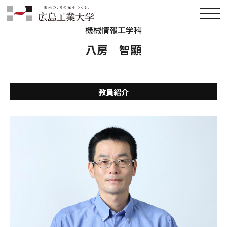
HOME
学部・学科・大学院
工学部
機械情報工学科
教員紹介
八房 智顯
機械情報工学科
八房 智顯
教員紹介