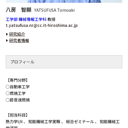
八房 智顯
YATSUFUSA Tomoaki
工学部 機械情報工学科
教授
t.yatsufusa.nr@cc.it-hiroshima.ac.jp
研究紹介
研究者情報
プロフィール
【専門分野】
○自動車工学
○燃焼工学
○超音速燃焼
【担当科目】
熱力学I/II 、 知能機械工学実験 、 総合ゼミナール 、 知能機械工