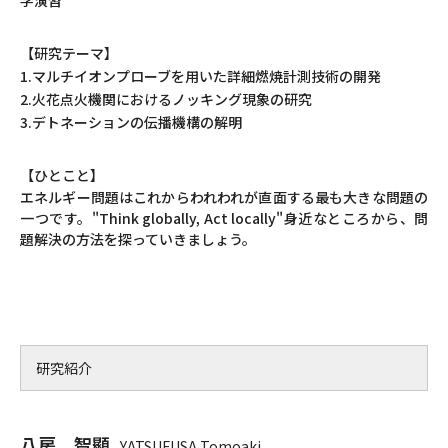
学演習
【研究テーマ】
1.マルチイオンプローブを用いた詳細燃焼計測技術の開発
2.火花点火機関におけるノッキング現象の研究
3.デトネーションの伝播機構の解明
【ひとこと】
エネルギー問題はこれからわれわれが直面する最も大きな問題の
一つです。"Think globally, Act locally"身近なところから、問
題解決の方法を探っていきましょう。
研究紹介
八房 智顯
YATSUFUSA Tomoaki