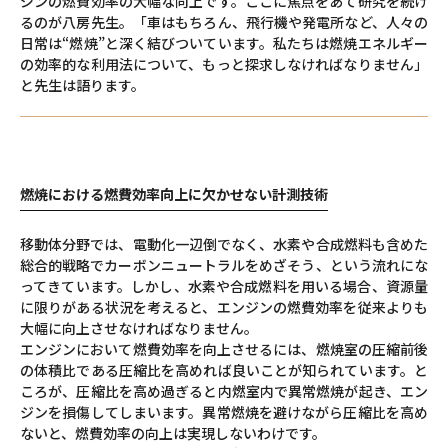
ジンの燃費効率の大幅な向上です。ここに焦点をあて研究を続け
るのが八房先生。「車はもちろん、飛行機や発電所など、人々の
日常は“燃焼”と深く結びついています。私たちは燃焼エネルギー
の効率的な利用法について、もっと探求しなければなりません」
と先生は語ります。
燃焼における燃費効率向上に欠かせない計測技術
移動体分野では、電動化一辺倒でなく、水素や合成燃料も含めた
総合的戦略でカーボンニュートラルをめざそう、という流れにな
ってきています。しかし、水素や合成燃料を用いる場合、資源量
に限りがある状況を考えると、エンジンの燃費効率を従来よりも
大幅に向上させなければなりません。
エンジンにおいて燃費効率を向上させるには、燃焼室の圧縮前後
の体積比である圧縮比を高めれば良いことが知られています。と
ころが、圧縮比を高め過ぎると内燃室内で異常燃焼が起き、エン
ジンを損傷してしまいます。異常燃焼を避けながら圧縮比を高め
ないと、燃費効率の向上は実現しないわけです。