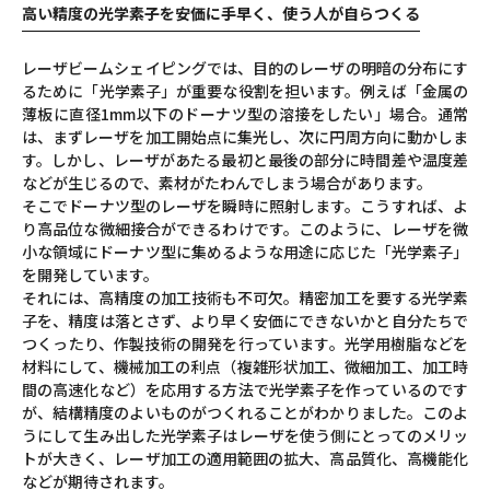
高い精度の光学素子を安価に手早く、使う人が自らつくる
レーザビームシェイピングでは、目的のレーザの明暗の分布にす
るために「光学素子」が重要な役割を担います。例えば「金属の
薄板に直径1mm以下のドーナツ型の溶接をしたい」場合。通常
は、まずレーザを加工開始点に集光し、次に円周方向に動かしま
す。しかし、レーザがあたる最初と最後の部分に時間差や温度差
などが生じるので、素材がたわんでしまう場合があります。
そこでドーナツ型のレーザを瞬時に照射します。こうすれば、よ
り高品位な微細接合ができるわけです。このように、レーザを微
小な領域にドーナツ型に集めるような用途に応じた「光学素子」
を開発しています。
それには、高精度の加工技術も不可欠。精密加工を要する光学素
子を、精度は落とさず、より早く安価にできないかと自分たちで
つくったり、作製技術の開発を行っています。光学用樹脂などを
材料にして、機械加工の利点（複雑形状加工、微細加工、加工時
間の高速化など）を応用する方法で光学素子を作っているのです
が、結構精度のよいものがつくれることがわかりました。このよ
うにして生み出した光学素子はレーザを使う側にとってのメリッ
トが大きく、レーザ加工の適用範囲の拡大、高品質化、高機能化
などが期待されます。