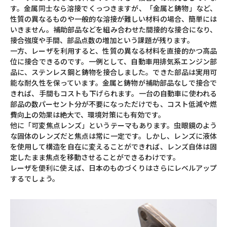
す。金属同士なら溶接でくっつきますが、「金属と鋳物」など、
性質の異なるものや一般的な溶接が難しい材料の場合、簡単には
いきません。補助部品などを組み合わせた間接的な接合になり、
接合強度や手間、部品点数の増加という課題が残ります。
一方、レーザを利用すると、性質の異なる材料を直接的かつ高品
位に接合できるのです。一例として、自動車用排気系エンジン部
品に、ステンレス鋼と鋳物を接合しました。できた部品は実用可
能な耐久性を保っています。金属と鋳物が補助部品なしで接合で
きれば、手間もコストも下げられます。一台の自動車に使われる
部品の数パーセント分が不要になっただけでも、コスト低減や燃
費向上の効果は絶大で、環境対策にも有効です。
他に「可変焦点レンズ」というテーマもあります。虫眼鏡のよう
な固体のレンズだと焦点は常に一定です。しかし、レンズに液体
を使用して構造を自在に変えることができれば、レンズ自体は固
定したまま焦点を移動させることができるわけです。
レーザを便利に使えば、日本のものづくりはさらにレベルアップ
するでしょう。