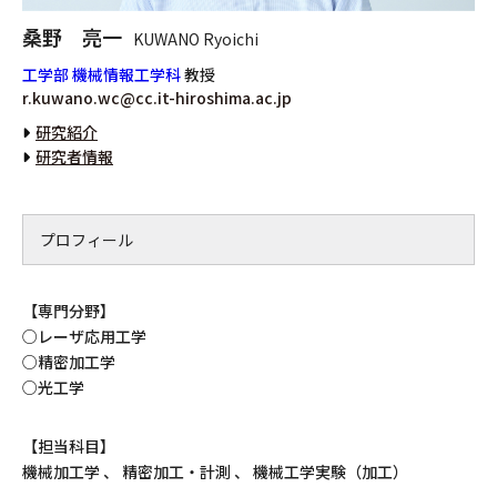
桑野 亮一
KUWANO Ryoichi
工学部 機械情報工学科
教授
r.kuwano.wc@cc.it-hiroshima.ac.jp
研究紹介
研究者情報
プロフィール
【専門分野】
○レーザ応用工学
○精密加工学
○光工学
【担当科目】
機械加工学 、 精密加工・計測 、 機械工学実験（加工）