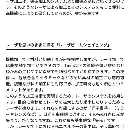
ーザ加工は、機械加工のシステムより臨機応変に対応できるので
す。そのようなレーザによる加工とそのシステムをもっと便利に
高機能にしようと研究しているのが、桑野先生です。
レーザを思いのままに操る「レーザビームシェイピング」
機械加工では材料と切削工具が直接接触しますが、レーザ加工で
は非接触で加工ができるので、1mm以下の領域や薄い材料など
ゆがみの生じやすい素材でも精密な加工が期待できます。この技
術は、超硬合金やセラミックなどの硬い素材の加工にも応用可
能。複雑な形状の加工にも対応でき、加工時間も短く済むという
メリットがあります。
このような加工技術を実現するため、レーザのシステムを応用し
ます。目的に合わせてレーザを拡大したり縮小したりするために
レーザを操ります。それらを可能にするのが「光学素子」（ミラ
ーやレンズなど）。日光を虫眼鏡に通すと、その先の1点に光が
集まり、熱くなりますね。これが最も基本的な「集光」です。
しかしレーザ加工における光エネルギーの集中は、そう単純では