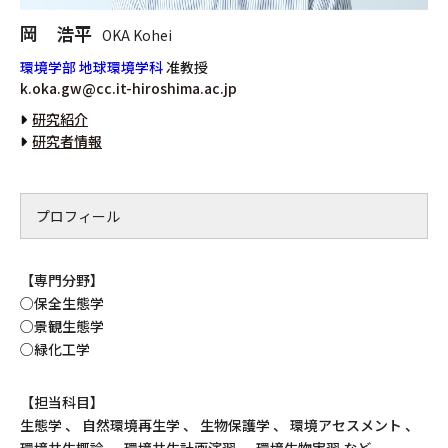
岡 浩平
OKA Kohei
環境学部 地球環境学科
准教授
k.oka.gw@cc.it-hiroshima.ac.jp
研究紹介
研究者情報
プロフィール
【専門分野】
○保全生態学
○景観生態学
○緑化工学
【担当科目】
生態学 、 自然環境再生学 、 生物保護学 、 環境アセスメント 、