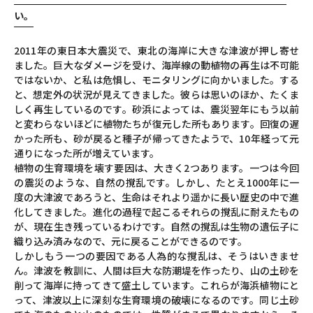
い。
2011年の東日本大震災で、東北の海岸に大きな津波が押し寄せ
ました。巨大なダメージを受け、海岸線の動植物の再生は不可能
ではないか、と私は危惧し、モニタリングに向かいました。する
と、想定外の状況が見えてきました。彼らは思いのほか、たくま
しく再生しているのです。砂浜によっては、震災翌年にもう以前
と変わらないほどに植物たちが復元した所もあります。回復の遅
かった所も、砂が戻ると種子が帰ってきたようで、10年経って元
通りになった所が増えています。
植物の生育環境を壊す要因は、大きく2つあります。一つは今回
の震災のような、自然の撹乱です。しかし、たとえ1000年に一
度の大津波であろうと、生命はそれより遥かに長い歴史の中で進
化してきました。進化の過程で起こるそれらの撹乱に耐えたもの
が、現在生き残っているわけです。自然の撹乱は生物の遺伝子に
織り込み済みなので、元に戻ることができるのです。
しかしもう一つの要因である人為的な撹乱は、そうはいきませ
ん。津波を教訓に、人間は巨大な防潮堤を作ったり、山の土砂を
削って海岸に持ってきて盛土しています。これらが海浜植物にと
って、津波以上に深刻な生育環境の破壊になるのです。同じ土砂