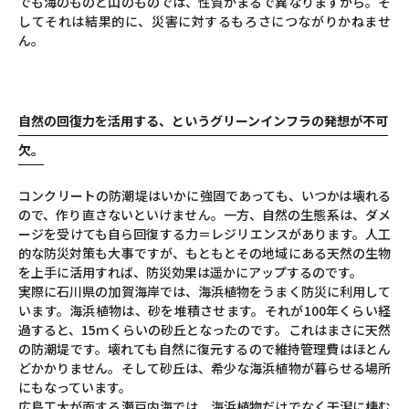
でも海のものと山のものでは、性質がまるで異なりますから。そ
してそれは結果的に、災害に対するもろさにつながりかねませ
ん。
自然の回復力を活用する、というグリーンインフラの発想が不可
欠。
コンクリートの防潮堤はいかに強固であっても、いつかは壊れる
ので、作り直さないといけません。一方、自然の生態系は、ダメ
ージを受けても自ら回復する力＝レジリエンスがあります。人工
的な防災対策も大事ですが、もともとその地域にある天然の生物
を上手に活用すれば、防災効果は遥かにアップするのです。
実際に石川県の加賀海岸では、海浜植物をうまく防災に利用して
います。海浜植物は、砂を堆積させます。それが100年くらい経
過すると、15ｍくらいの砂丘となったのです。これはまさに天然
の防潮堤です。壊れても自然に復元するので維持管理費はほとん
どかかりません。そして砂丘は、希少な海浜植物が暮らせる場所
にもなっています。
広島工大が面する瀬戸内海では、海浜植物だけでなく干潟に棲む