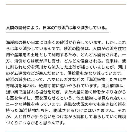
⼈間の開発により、⽇本の“砂浜”は年々減少している。
海岸線の⻑い⽇本には多くの砂浜が存在しています。しかしこれ
らは年々減少しているんです。砂浜の陸側は、⼈間が砂浜を住宅
⽤や産業⽤の⼟地として利⽤するため、どんどん開発される。⼀
⽅、海側からは波が押し寄せ、どんどん侵⾷される。従来は、波
に削られた分を河川から流⼊した⼟砂が補っていましたが、河川
のダム建設などが進んだせいで、供給量もかなり減っています。
砂浜の減少によって、ハマヒルガオなどの『海浜植物』たちは⽣
育環境を奪われ、絶滅寸前に追いやられています。海浜植物は、
強い風で運ばれる塩分を防ぎ、また⼤量に動く砂をかぶりながら
も茎を伸ばし、葉を茂らせるという、他の植物には⾒られないユ
ニークな特性を持っています。過酷な状況の中でも⽣き抜く術を
持った海浜植物たちを、絶滅させるわけにはいきません。それ
が、⼈と⾃然が折り合いをつけながら調和して暮らしていく環境
づくりにつながると思うんです。