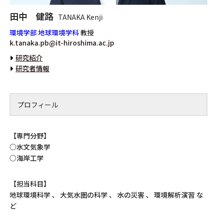
田中 健路
TANAKA Kenji
環境学部 地球環境学科
教授
k.tanaka.pb@it-hiroshima.ac.jp
研究紹介
研究者情報
プロフィール
【専門分野】
○水文気象学
○海岸工学
【担当科目】
地球環境科学 、 大気水圏の科学 、 水の災害 、 環境解析演習 な
ど