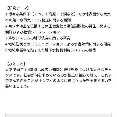
【研究テーマ】
1.様々な条件下（チベット高原・干潟など）での地表面から大気
への熱・水蒸気・CO2輸送に関する観測
2.東シナ海上を伝播する気圧微変動と潮位副振動の発生に関する
観測および数値シミュレーション
3.降水システムの地形依存に関する研究
4.地域住民とのコミュニケーションによる水害対策に関する研究
5.地域水循環を踏まえた地下水持続利用システムの構築
【ひとこと】
大学で過ごす4年間は幅広い知識と技術を身につける大きなチャ
ンスです。社会が何を求めているのか幅広い視野で捉え、これま
で学んできたことが社会でどのように役に立つかを表現する力を
養いましょう。