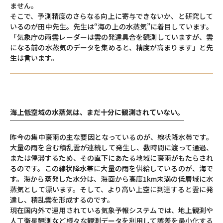
ません。
そこで、予測精度のさらなる向上に寄与できないか、と研究して
いるのが田中先生。先生は“海の上の水蒸気”に着目しています。
「気象庁の雨雲レーダーは雲の発達具合を観測していますが、雲
になる前の水蒸気のデータを集めると、精度が高まります」と先
生は言います。
海上低空域の水蒸気は、まだ十分に観測されていない。
昨今の集中豪雨の主な要因となっているのが、線状降水帯です。
大量の雨を含む積乱雲が連続して発生し、数時間に渡って通過、
または停滞するため、その直下にあたる地域に豪雨がもたらされ
るのです。この線状降水帯に大量の雨を供給しているのが、海で
す。海から蒸発した水分は、海面から高度1km未満の低層域に水
蒸気として漂います。そして、より高い上空に到達すると雲に発
達し、積乱雲を形成するのです。
現在国内外で運用されている気象予報システムでは、地上観測や
人工衛星観測など様々な観測データを利用して誤差を最小化する