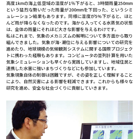
高度1kmの海上低空域の湿度が1％下がると、3時間雨量250mm
という猛烈な勢いだった雨量が200mmを下回った、というシミ
ュレーション結果もあります。同様に湿度が5%下がると、ほと
んど雨が降らなくなったのです。海から入ってくる水蒸気の状態
は、全体の雨量にそれほど大きな影響を与えるわけです。
私はこれまで、気象のメカニズムの解明について多方面から取り
組んできました。気象が海･潮位に与える影響についての研究を
進めたり、地球規模の気候観測システムに関する国際プロジェク
トに携わった経験もあります。コンピュータの並列計算を用いた
気象シミュレーションも早くから実践していますし、地域住民と
連携した水害に強いまちづくりなどにも参加しています。
気象現象自体の制御は困難ですが、その姿を正しく理解すること
により、自然災害による影響を軽減できます。これからも様々な
研究を進め、安全な社会づくりに貢献していきます。