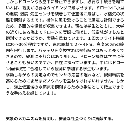
しかしドローンなら空中に静止できますし、必要な手続きを経て
いれば、観測が必要なタイミングで飛ばせます。ドローンに小型
の湿度･温度･気圧センサを装着して低空域に飛ばし、水蒸気の状
態を観測するのです。機体に風を受けることで風速も計測できる
ため、多面的な情報が収集できます。現在は学生とともに、大学
の近くにある海上でドローンを実際に飛ばし、低空域がきちんと
観測できるかどうか、実験を重ねています。１回のフライト時間
は20〜30分程度ですが、直線距離で２〜４km、高度500ｍの範
囲を飛行します。バッテリを交換すれば飛行時間はもっと長くで
きるので、観測に不都合はありません。ドローン操作は学生に任
せることも多いのですが、自在に操っていますよ。中にはドロー
ン操作検定に合格してから観測に参加する学生もいます。
移動しながらの測定なのでセンサの応答の遅れなど、観測精度を
高めるためにまだまだノウハウを重ねなければいけません。しか
し、海上低空域の水蒸気を観測するための手法として確立できそ
うな手応えを感じています。
気象のメカニズムを解明し、安全な社会づくりに貢献する。