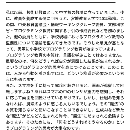
私は以前、技術科教員として中学校の教壇に立っていました。後
に、教員を養成する側に回ろうと、宮城教育大学で20年勤務。こ
の間、中央教育審議会・情報ワーキンググループ委員、文部科学
省・プログラミング教育に関する手引の作成委員などを務めまし
た。他の委員とともに、学校現場におけるプログラミング教育の
重要性について議論を重ねてきたのです。そうした意見が基とな
って、実際に小学校でプログラミング教育が始まっています。
プログラミング教育の本質は、言語を学ぶことではありません。
重要なのは、何をどうすれば自分が意図した結果が生まれるか、
というプログラミング的思考を身につけることです。このこと
は、人から行動を引き出すには、どういう筋道が必要かという考
えにも通じます。
また、スマホを手に持って90度回転させると、画面が追従して回
転しますよね？あれはスマホの中のセンサが重力を感知し、それ
に応じて画面を回転させているだけです。しかし、仕組みを知ら
なければ、魔法のように感じる人もいるでしょう。その“魔法”の
本質を知らないと使いこなすことはできないし、生成AIなど新た
な“魔法”がどんどん生まれる昨今、“魔法”にだまされる危険すら
あります。そのためにも、「何をどうすればそうなるのか」とい
うプログラミング的思考が大事なのです。