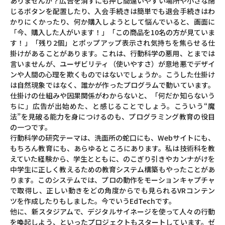
ありませんか？広告を消すにも押し間違いやすい場所や小さな閉
じるボタンを配置したり、入会手続きは簡単でも退会手続きはわ
かりにくかったり、何か購入しようとして悩んでいると、画面に
「今、購入した人がいます！」「この商品を10名の方が見ていま
す！」「残り2個」とポップアップ表示され気持ちを焦らせる仕
掛けがあることがあります。これは、行動科学の悪用、とまでは
言いませんが、ユーザビリティ（使いやすさ）が意地悪でデザイ
ンや人間の心理を欺くものではないでしょうか。こうした仕掛け
は自然現象ではなく、誰かが作ったプログラムで動いています。
仕掛けの仕組みや因果関係がわからないと、「何だか知らないう
ちに」広告が出始めた、と感じることでしょう。こういう“魔
法”を見破る能力を身につけるのも、プログラミング教育の役目
の一つです。
行動科学の研究テーマは、洗面所の蛇口にも、Webサイトにも、
もちろん教育にも、あらゆるところにあります。私は技術科を教
えていた経験から、学生とともに、のこぎり引きやカンナがけを
中学生に正しく教えるための教育システム構築もやったことがあ
ります。このシステムでは、プロの動作をモーションキャプチャ
で取得し、正しい動きをどの角度からでも見られるVRコンテン
ツを作成したりもしました。今でいうEdTechです。
他に、新スタジアムで、デジタルサイネージを使って人々の行動
を喚起しよう、といったプロジェクトもスタートしています。ゼ