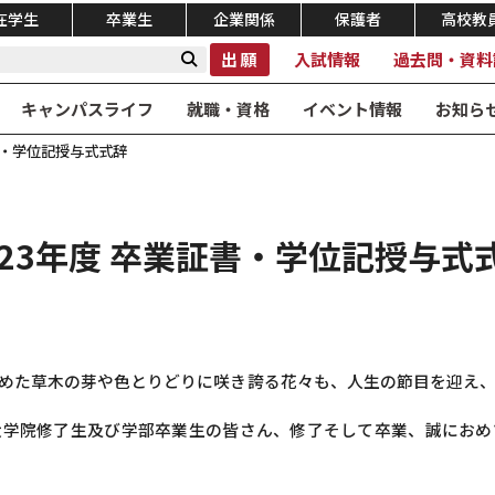
在学生
卒業生
企業関係
保護者
高校教
出願
入試情報
過去問・資料
キャンパスライフ
就職・資格
イベント情報
お知ら
証書・学位記授与式式辞
023年度 卒業証書・学位記授与式
めた草木の芽や色とりどりに咲き誇る花々も、人生の節目を迎え
大学院修了生及び学部卒業生の皆さん、修了そして卒業、誠におめ