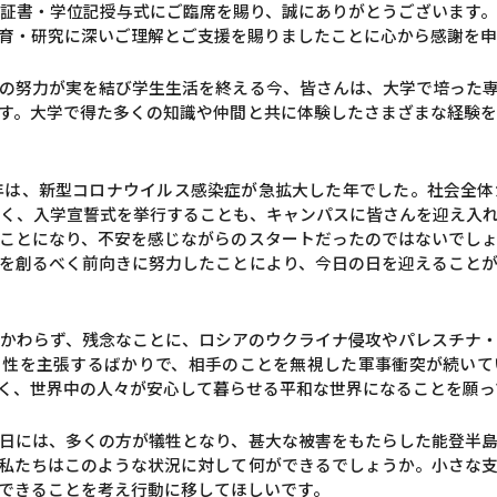
証書・学位記授与式にご臨席を賜り、誠にありがとうございます
育・研究に深いご理解とご支援を賜りましたことに心から感謝を申
の努力が実を結び学生生活を終える今、皆さんは、大学で培った
す。大学で得た多くの知識や仲間と共に体験したさまざまな経験
0年は、新型コロナウイルス感染症が急拡大した年でした。社会全
く、入学宣誓式を挙行することも、キャンパスに皆さんを迎え入
ことになり、不安を感じながらのスタートだったのではないでし
を創るべく前向きに努力したことにより、今日の日を迎えること
かわらず、残念なことに、ロシアのウクライナ侵攻やパレスチナ
当性を主張するばかりで、相手のことを無視した軍事衝突が続いて
く、世界中の人々が安心して暮らせる平和な世界になることを願っ
日には、多くの方が犠牲となり、甚大な被害をもたらした能登半
私たちはこのような状況に対して何ができるでしょうか。小さな
できることを考え行動に移してほしいです。