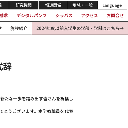
員
研究機関
報道関係
地域・一般
Language
請求
デジタルパンフ
シラバス
アクセス
お問合せ
せ
施設紹介
2024年度以前入学生の学部・学科はこちら→
式辞
、新たな一歩を踏み出す皆さんを祝福し
でとうございます。本学教職員を代表