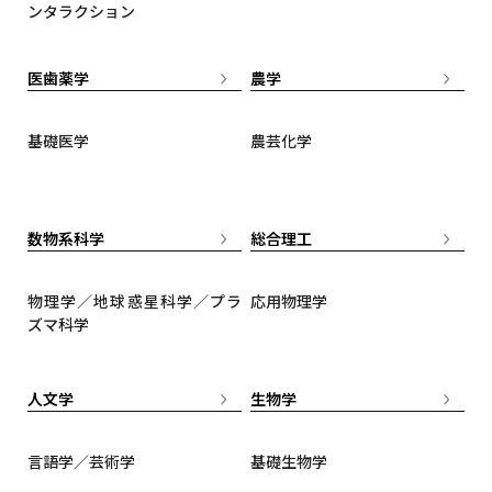
ンタラクション
医歯薬学
農学
基礎医学
農芸化学
数物系科学
総合理工
物理学／地球惑星科学／プラ
応用物理学
ズマ科学
人文学
生物学
言語学／芸術学
基礎生物学