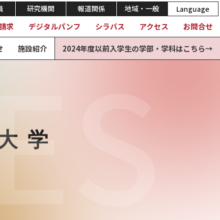
員
研究機関
報道関係
地域・一般
Language
請求
デジタルパンフ
シラバス
アクセス
お問合せ
ES
せ
施設紹介
2024年度以前入学生の学部・学科はこちら→
大学