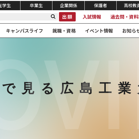
在学生
卒業生
企業関係
保護者
高校教
出願
入試情報
過去問・資料
OVI
キャンパスライフ
就職・資格
イベント情報
お知ら
画で見る
広島工業