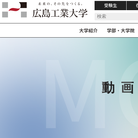
受験生
M
大学紹介
学部・大学院
動