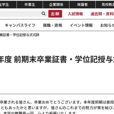
在学生
卒業生
企業関係
保護者
高校教
出願
入試情報
過去問・資料
キャンパスライフ
就職・資格
イベント情報
お知ら
末卒業証書・学位記授与式式辞
0年度 前期末卒業証書・学位記授
卒業される皆さん、卒業おめでとうございます。本年度前期は普
ともあったかと思いますが、皆さんのこれまでの努力が実を結び
。本学の教職員一同、心より祝福いたします。