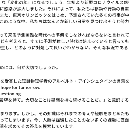
大きな「変化の年」になるでしょう。年初より新型コロナウイルス
に感染が拡大しました。それによって、私たちは移動や行動の自
また、東京オリンピックをはじめ、予定されていた多くの行事が
このような中、私たちはなんとか新しい日常を見つけ出そうと努力
って来る予測困難な時代への準備をしなければならないと言われ
どを考えると、すでに予測が難しい時代は始まっていると言って
発生し、どのように対処して良いかわからない、そんな状況である
めには、何が大切でしょうか。
学賞を受賞した理論物理学者のアルベルト・アインシュタインの言葉
, hope for tomorrow.
uestioning.
希望を持て。大切なことは疑問を持ち続けることだ。」と意訳する
まります。しかし、その知識はそれまでの考えや経験をまとめた
ってしまいます。今、人類は経験したことのない多くの課題に直
活を求めてその答えを模索しています。