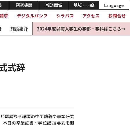
員
研究機関
報道関係
地域・一般
Language
請求
デジタルパンフ
シラバス
アクセス
お問合せ
せ
施設紹介
2024年度以前入学生の学部・学科はこちら→
与式式辞
段とは異なる環境の中で講義や卒業研究
、本日の卒業証書・学位記 授与式を迎