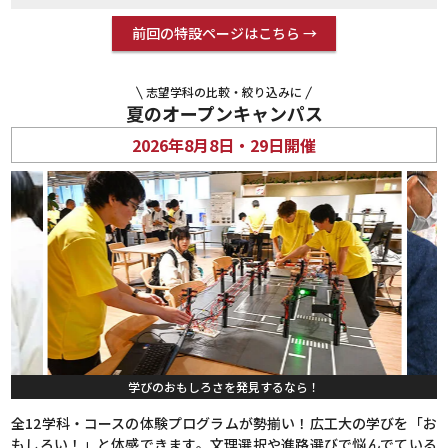
前回の特設ページはこちら →
志望学科の比較・絞り込みに
夏のオープンキャンパス
2026年8月8日・29日開催
学びのおもしろさを発見するなら！
全12学科・コースの体験プログラムが勢揃い！広工大の学びを「お
もしろい！」と体感できます。文理選択や進路選びで悩んでている