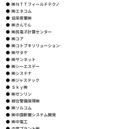
㈱ＮＴＴフィールドテクノ
㈱エネコム
協栄産業㈱
㈱きんでん
㈱呉電子計算センター
㈱コア
㈱コトブキソリューション
㈱サタケ
㈱サンネット
㈱シーエスデー
㈱システナ
㈱ジャステック
Ｓｋｙ㈱
㈱ゼンリン
綜合警備保障㈱
㈱ソルコム
㈱中国新聞システム開発
㈱中電工
中電プラント㈱