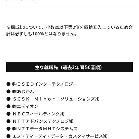
※構成比について、小数点以下第2位を四捨五入しているため合
計は必ずしも100%とはなりません。
主な就職先（過去3年間 50音順）
㈱ＩＳＩＤインターテクノロジー
㈱あじかん
ＳＣＳＫ Ｍｉｎｏｒｉソリューションズ㈱
㈱エディオン
ＮＥＣフィールディング㈱
ＮＴＴアドバンステクノロジ㈱
㈱ＮＴＴデータＭＨＩシステムズ
エヌ・ティ・ティ・データ・カスタマサービス㈱