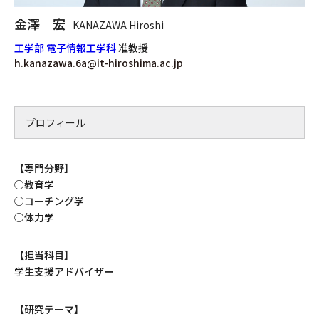
金澤 宏
KANAZAWA Hiroshi
工学部 電子情報工学科
准教授
h.kanazawa.6a@it-hiroshima.ac.jp
プロフィール
【専門分野】
○教育学
○コーチング学
○体力学
【担当科目】
学生支援アドバイザー
【研究テーマ】