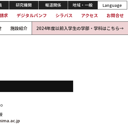
員
研究機関
報道関係
地域・一般
Language
請求
デジタルパンフ
シラバス
アクセス
お問合せ
せ
施設紹介
2024年度以前入学生の学部・学科はこちら→
to
授
ima.ac.jp