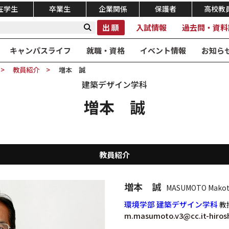
在学生
卒業生
企業関係
保護者
高校教
出願
入試情報
過去問・資料
キャンパスライフ
就職・資格
イベント情報
お知ら
教員紹介
増本 誠
建築デザイン学科
増本 誠
教員紹介
増本 誠
MASUMOTO Mako
環境学部 建築デザイン学科
教
m.masumoto.v3@cc.it-hirosh