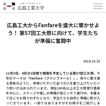
HOME
INFORMATION
EVENT
広島工大からFanfareを盛大に響かせよう！ 第57回工大祭に向けて、学
生たちが準備に奮闘中
広島工大からFanfareを盛大に響かせよ
う！ 第57回工大祭に向けて、学生たち
が準備に奮闘中
2018.10.25
11月3日、4日の2日間で開催を予定している第57回工大祭。
今
年のテーマは「
Fanfare（ファンファーレ）
」。高々に響き渡
る音楽のように、来場いただいた全ての人を盛り上げたいとい
う想いが込められています。現在160名以上の工大祭実行委員
を中心に、ステージや催しの準備が急ピッチで進行中。本番ま
で日にちも残りわずかとなり、学生たちも自然と準備に熱が入
ってきています。一部ではありますがその様子をご紹介しま