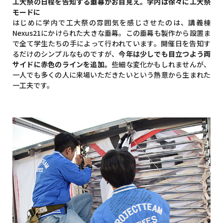
工大祭の日程を告知する垂幕がお目見え。学内は徐々に工大祭
モードに
はじめに学内で工大祭の雰囲気を感じさせたのは、講義棟
Nexus21にかけられた大きな垂幕。この垂幕も製作から設置ま
で全て学生たちの手によって行われています。開催日を告知す
るだけのシンプルなものですが、
今年は少しでも目立つよう両
サイドに赤色のラインを追加。
些細な変化かもしれませんが、
一人でも多くの人に来場いただきたいという熱意から生まれた
一工夫です。