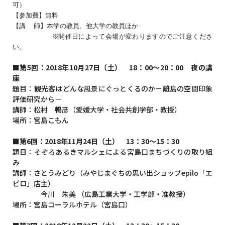
可）
【参加費】無料
【講 師】本学の教員、他大学の教員ほか
※開催日によって会場が変わりますのでご注意くださ
い。
■第5回：2018年10月27日（土） 18：00～20：00 夜の講
座
題目：観光客はどんな風景にぐっとくるのか－離島の空間印象
評価研究から－
講師：松村 暢彦（愛媛大学・社会共創学部・教授）
場所：宮島こもん
■第6回：2018年11月24日（土） 13：30～15：30
題目：そぞろあるきマルシェによる宮島口まちづくりの取り組
み
講師：さとうみどり（みやじまぐちの思い出ショップepilo「エ
ピロ」店主）
今川 朱美 （広島工業大学・工学部・准教授）
場所：宮島コーラルホテル（宮島口）