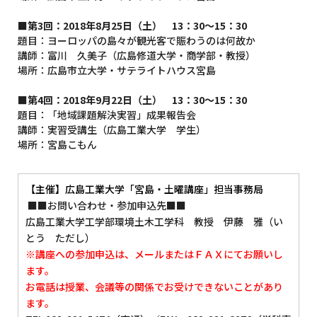
■第3回：2018年8月25日（土） 13：30～15：30
題目：ヨーロッパの島々が観光客で賑わうのは何故か
講師：富川 久美子（広島修道大学・商学部・教授）
場所：広島市立大学・サテライトハウス宮島
■第4回：2018年9月22日（土） 13：30～15：30
題目：「地域課題解決実習」成果報告会
講師：実習受講生（広島工業大学 学生）
場所：宮島こもん
【主催】広島工業大学「宮島・土曜講座」担当事務局
■■お問い合わせ・参加申込先■■
広島工業大学工学部環境土木工学科 教授 伊藤 雅（い
とう ただし）
※講座への参加申込は、メールまたはＦＡＸにてお願いし
ます。
お電話は
授業、会議等の関係でお受けできないことがあり
ます。