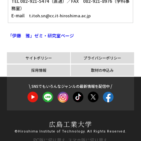
TEL 082-921-5474（直通）／FAX 082-921-8976（学科事
務室）
E-mail
t.itoh.sn@cc.it-hiroshima.ac.jp
「伊藤 雅」ゼミ・研究室ページ
サイトポリシー
プライバシーポリシー
採用情報
取材の申込み
SNSでもいろんなジャンルの最新情報を配信中
広島工業大学
©Hiroshima Institute of Technology. All Rights Reserved.
PC版に切り替え
スマホ版に切り替え