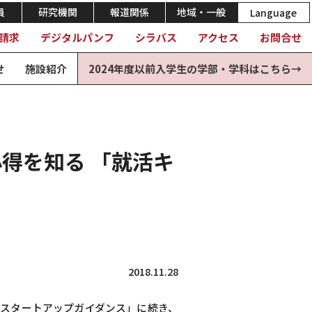
員
研究機関
報道関係
地域・一般
Language
請求
デジタルパンフ
シラバス
アクセス
お問合せ
せ
施設紹介
2024年度以前入学生の学部・学科はこちら→
得を知る 「就活キ
2018.11.28
活スタートアップガイダンス」に続き、