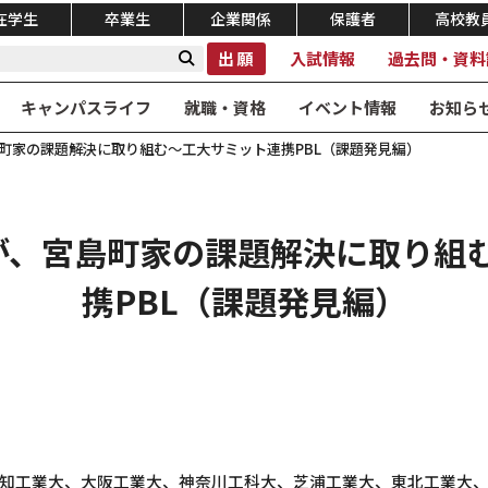
在学生
卒業生
企業関係
保護者
高校教
出願
入試情報
過去問・資料
キャンパスライフ
就職・資格
イベント情報
お知ら
町家の課題解決に取り組む～工大サミット連携PBL（課題発見編）
が、宮島町家の課題解決に取り組
携PBL（課題発見編）
知工業大、大阪工業大、神奈川工科大、芝浦工業大、東北工業大