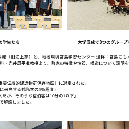
の学生たち
大学混成で8つのグループ
料館（旧江上家）と、地域環境宮島学習センター 通称：宮島こも
科・光井周平准教授より、町家の特徴や性質、構造について説明
（重要伝統的建造物群保存地区）に選定された」
に来島する観光客の5％程度」
人だが、そのうち宿泊客は10分の1以下」
で解説しました。