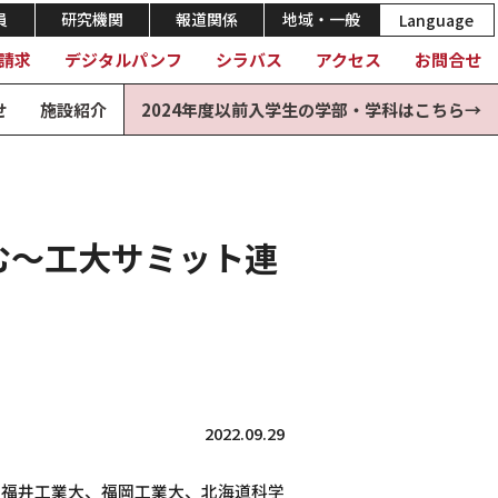
員
研究機関
報道関係
地域・一般
Language
請求
デジタルパンフ
シラバス
アクセス
お問合せ
せ
施設紹介
2024年度以前入学生の学部・学科はこちら→
む～工大サミット連
2022.09.29
、福井工業大、福岡工業大、北海道科学