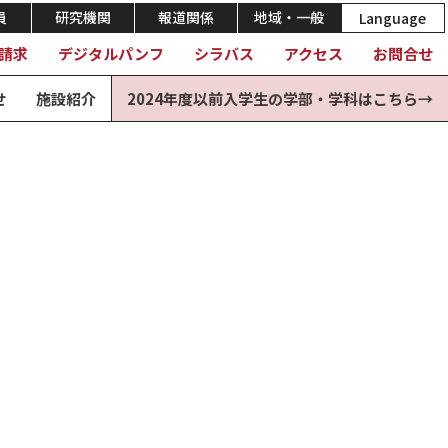
員
研究機関
報道関係
地域・一般
Language
請求
デジタルパンフ
シラバス
アクセス
お問合せ
せ
施設紹介
2024年度以前入学生の学部・学科はこちら→