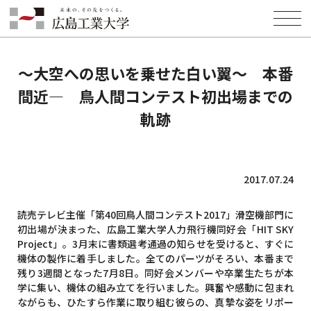
HOME
INFORMATION
EVENT
～大空への思いを乗せた白い翼～ 本番間近― 鳥人間コンテスト初出
場までの軌跡
～大空への思いを乗せた白い翼～ 本番
間近― 鳥人間コンテスト初出場までの
軌跡
2017.07.24
読売テレビ主催「第40回鳥人間コンテスト2017」滑空機部門に
初出場が決まった、広島工業大学人力飛行機同好会「HIT SKY
Project」。3月末に書類選考通過の知らせを受けると、すぐに
機体の製作に着手しました。全てのパーツがそろい、本番まで
残り3週間となった7月8日。同好会メンバーや卒業生たちが本
学に集い、機体の組み立てを行いました。興奮や感動に包まれ
ながらも、ひたすら作業に取り組む彼らの、真摯な姿をリポー