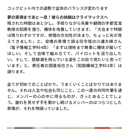
コックピット内での姿勢で全体のバランスが変わります
夢の実現まであと一息！彼らの挑戦はクライマックスへ
残された時間はあと少し。手探りながら先輩や顧問の宇都宮准
教授の知恵を借り、機体を改善していきます。「大会まで時間
は残りわずかですが、修理の方向性が決まり、ちょっと光が見
えてきました」と、安堵の表情で語る司令塔の川邊大輝さん
（電子情報工学科4年）「まずは現地まで無事に機体が届いて
ほしい。そして会場で組み立てて、パイロットを送り出した
い。そして、琵琶湖を飛んでいる姿をこの目で見たいと思って
います」と、責任者の田邉拓也さん（知能機械工学科3年）は
語ります。
全てが初めてのことばかり。うまくいくことばかりではありま
せん。それは人生や社会も同じこと。この一連の共同作業を通
じ、メンバーの心の中に得るものが、きっとあることでしょ
う。疲れを見せず手を動かし続けるメンバーのはつらつとした
表情が、それを物語っていました。