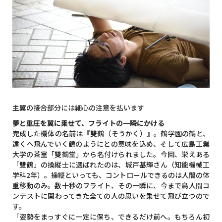
主翼の接合部分には細心の注意を払います
夢と重圧を翼に乗せて、フライトの一瞬にかける
完成した機体の名前は『雙鶴（そうかく）』。鶴学園の鶴と、
遠くへ飛んでいく鶴のようにとの意味を込め、そして広島工業
大学の茶室「雙鶴堂」から名付けられました。今回、栄えある
「雙鶴」の操縦士に選ばれたのは、城戸基輝さん（知能機械工
学科2年）。操縦といっても、コントロールできるのは人間の体
重移動のみ。数十秒のフライト、その一瞬に、今まで鳥人間コ
ンテストに関わってきた全ての人の思いを乗せて飛び立つので
す。
「姿勢をまっすぐに一定に保ち、できるだけ前へ。もちろん初