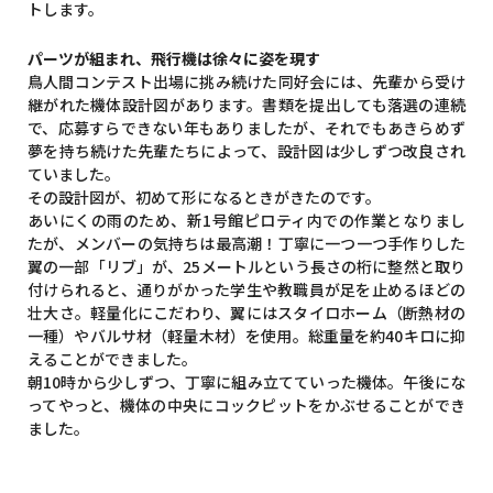
トします。
パーツが組まれ、飛行機は徐々に姿を現す
鳥人間コンテスト出場に挑み続けた同好会には、先輩から受け
継がれた機体設計図があります。書類を提出しても落選の連続
で、応募すらできない年もありましたが、それでもあきらめず
夢を持ち続けた先輩たちによって、設計図は少しずつ改良され
ていました。
その設計図が、初めて形になるときがきたのです。
あいにくの雨のため、新1号館ピロティ内での作業となりまし
たが、メンバーの気持ちは最高潮！丁寧に一つ一つ手作りした
翼の一部「リブ」が、25メートルという長さの桁に整然と取り
付けられると、通りがかった学生や教職員が足を止めるほどの
壮大さ。軽量化にこだわり、翼にはスタイロホーム（断熱材の
一種）やバルサ材（軽量木材）を使用。総重量を約40キロに抑
えることができました。
朝10時から少しずつ、丁寧に組み立てていった機体。午後にな
ってやっと、機体の中央にコックピットをかぶせることができ
ました。