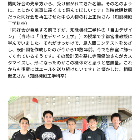
機同好会の先輩方から、受け継がれてきた名前。その名のよう
に、とにかく無事に遠くまで飛んでほしいです」当時休眠状態
だった同好会を再生させた中心人物の村上正尚さん（知能機械
工学科卒）
「同好会が発足する前ですが、知能機械工学科の「自由デザイ
ン」（当時は「自主デザイン工学」）の授業で宇都宮准教授に
学んでいました。それがきっかけで、鳥人間コンテストをめざ
し、設計図を作成したのが今から10数年前。今でも部室に飾っ
てくれているそうです。その設計図を基に寺岡優治さんがカス
タマイズし、形になったのがこの機体だと思うと感無量。これ
からも後輩にはエールを送り続けたいです」と懐かしむ、相原
健史さん（知能機械工学科卒）