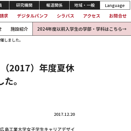
員
研究機関
報道関係
地域・一般
Language
請求
デジタルパンフ
シラバス
アクセス
お問合せ
せ
施設紹介
2024年度以前入学生の学部・学科はこちら→
開催しました。
（2017）年度夏休
した。
2017.12.20
、広島工業大学女子学生キャリアデザイ