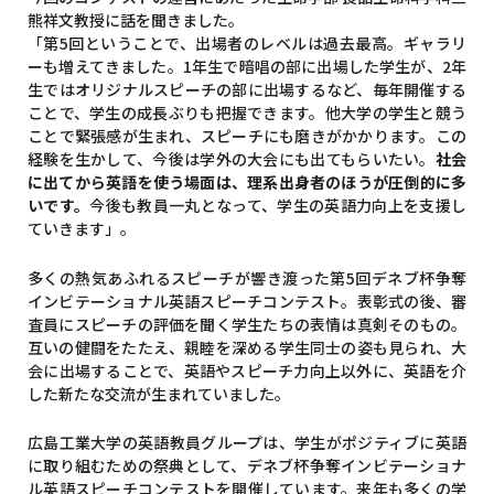
熊祥文教授に話を聞きました。
「第5回ということで、出場者のレベルは過去最高。ギャラリ
ーも増えてきました。1年生で暗唱の部に出場した学生が、2年
生ではオリジナルスピーチの部に出場するなど、毎年開催する
ことで、学生の成長ぶりも把握できます。他大学の学生と競う
ことで緊張感が生まれ、スピーチにも磨きがかかります。この
経験を生かして、今後は学外の大会にも出てもらいたい。
社会
に出てから英語を使う場面は、理系出身者のほうが圧倒的に多
いです。
今後も教員一丸となって、学生の英語力向上を支援し
ていきます」。
多くの熱気あふれるスピーチが響き渡った第5回デネブ杯争奪
インビテーショナル英語スピーチコンテスト。表彰式の後、審
査員にスピーチの評価を聞く学生たちの表情は真剣そのもの。
互いの健闘をたたえ、親睦を深める学生同士の姿も見られ、大
会に出場することで、英語やスピーチ力向上以外に、英語を介
した新たな交流が生まれていました。
広島工業大学の英語教員グループは、学生がポジティブに英語
に取り組むための祭典として、デネブ杯争奪インビテーショナ
ル英語スピーチコンテストを開催しています。来年も多くの学