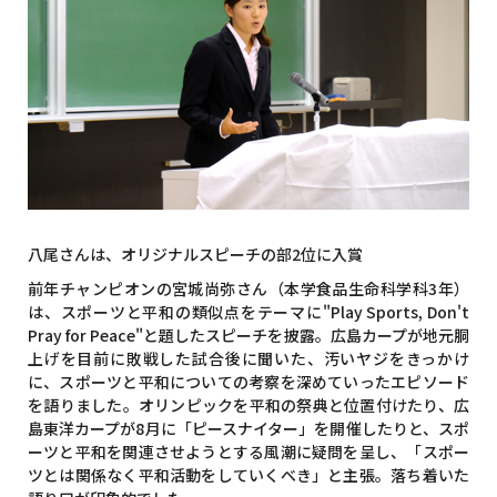
八尾さんは、オリジナルスピーチの部2位に入賞
前年チャンピオンの宮城尚弥さん（本学食品生命科学科3年）
は、スポーツと平和の類似点をテーマに"Play Sports, Don't
Pray for Peace"と題したスピーチを披露。広島カープが地元胴
上げを目前に敗戦した試合後に聞いた、汚いヤジをきっかけ
に、スポーツと平和についての考察を深めていったエピソード
を語りました。オリンピックを平和の祭典と位置付けたり、広
島東洋カープが8月に「ピースナイター」を開催したりと、スポ
ーツと平和を関連させようとする風潮に疑問を呈し、「スポー
ツとは関係なく平和活動をしていくべき」と主張。落ち着いた