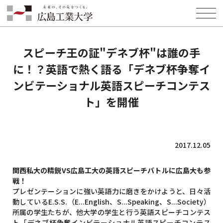
HOME
INFORMATION
EVENT
スピーチ王の証"デネブ杯"は誰の手に！？英語で熱く語る「デネブ杯争
奪インビテーショナル英語スピーチコンテスト」を開催
スピーチ王の証"デネブ杯"は誰の手
に！？英語で熱く語る「デネブ杯争奪イ
ンビテーショナル英語スピーチコンテス
ト」を開催
2017.12.05
関西私大の精鋭VS広島工大の英語スピーチバトルに広島大も参
戦！
プレゼンテーションに強い英語力に磨きをかけようと、日々活
動しているE.S.S.（E...English、S...Speaking、S...Society）
所属の学生たちが、他大学の学生と行う英語スピーチコンテス
ト「デネブ杯争奪インビテーショナル英語スピーチコンテス