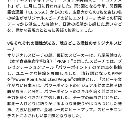
ト」が、11月11日に行われました。第5回となる今年、関西英
語会連盟（K.E.S.S.A.）からの3名、広島大からの1名を含む8名
の学生がオリジナルスピーチの部にエントリー。大学での研究
テーマから派生した持論や、日常の経験から感じた思いなど
を、豊かな表現力とともに英語で披露しました。
8名それぞれの個性が光る、聴きどころ満載のオリジナルスピ
ーチ
オリジナルスピーチの部、最初のスピーカーは、八尾茉鈴さん
（本学食品生命学科2年）"PPAP！"と題したスピーチでは、プ
レゼンテーションツール「パワーポイント」の問題点を指摘
し、ユニークな持論を展開しました。流行語となったPPAP
を"Power Point Addicted People"の略語とし、「スピーチ文
化がない日本人は、パワーポイントのビジュアル効果に頼る傾
向がある」と分析。パワーポイントのスキルを磨く前にスピー
チ力を磨くべきだと主張しました。テーマの面白さとともに、
聴衆一人ひとりに語りかけるような身振りやはつらつとした発
声、力強い視線で、会場は一気にヒートアップ。スピーチコン
テストにふさわしい雰囲気となりました。