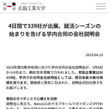
HOME
INFORMATION
EVENT
4日間で339社が出展。就活シーズンの始まりを告げる学内合同の会社説
明会
4日間で339社が出展。就活シーズンの
始まりを告げる学内合同の会社説明会
2018.04.10
2019年度の新卒採用に向けた学内合同の会社説明会が、3月6日
から9日まで、鶴記念体育館で行われました。
参加企業数は計
339社。学内での合同会社説明会としては、西日本最大級の規
模を誇ります。
緊張感と熱気に包まれた、説明会初日の様子を
お届けします。
事前のガイダンスで心構えを伝授
説明会に先立ち、Nexus21のデネブホールでガイダンスが行わ
れました。学内合同の会社説明会では、企業の方が一目で所属