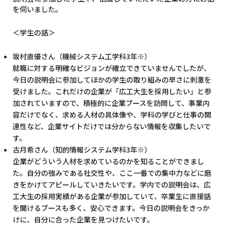
を伺いました。
＜学生の話＞
坂村直優さん（機械システム工学科3年※）
就職に対する明確なビジョンが確立できていませんでしたが、
今日の説明会に参加してほかの学生の取り組みの早さに刺激を
受けました。これだけの企業が「広工大生を採用したい」と参
加されていますので、積極的に企業ブースを訪問して、事業内
容だけでなく、求める人材の具体像や、学科の学びと仕事の関
連性など、企業サイトだけでは分からない情報を収集したいで
す。
古月希さん（知的情報システム学科3年※）
企業がどういう人材を求めているのかを知ることができまし
た。自分の強みである社交性や、ここ一番での集中力などに磨
きをかけてアピールしていきたいです。学内での説明会は、広
工大生の採用実績がある企業が参加していて、卒業生に直接話
を聞けるブースも多く、安心できます。今日の説明会をきっか
けに、自分に合った企業を見つけたいです。