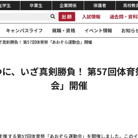
在学生
卒業生
企業関係
保護者
高校教
出願
入試情報
過去問・資料
キャンパスライフ
就職・資格
イベント情報
お知ら
ざ真剣勝負！ 第57回体育祭「あおぞら運動会」開催
に、いざ真剣勝負！ 第57回体
会」開催
が主催する第57回体育祭「あおぞら運動会」を開催しました。この