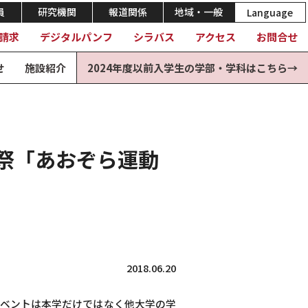
員
研究機関
報道関係
地域・一般
Language
請求
デジタルパンフ
シラバス
アクセス
お問合せ
せ
施設紹介
2024年度以前入学生の学部・学科はこちら→
育祭「あおぞら運動
2018.06.20
イベントは本学だけではなく他大学の学