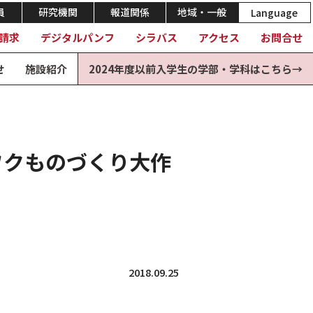
員
研究機関
報道関係
地域・一般
Language
請求
デジタルパンフ
シラバス
アクセス
お問合せ
せ
施設紹介
2024年度以前入学生の学部・学科はこちら→
ワクものづくり大作
2018.09.25