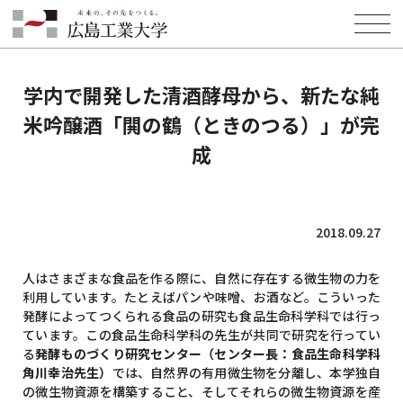
HOME
INFORMATION
EVENT
学内で開発した清酒酵母から、新たな純米吟醸酒「閧の鶴（ときのつ
る）」が完成
学内で開発した清酒酵母から、新たな純
米吟醸酒「閧の鶴（ときのつる）」が完
成
2018.09.27
人はさまざまな食品を作る際に、自然に存在する微生物の力を
利用しています。たとえばパンや味噌、お酒など。こういった
発酵によってつくられる食品の研究も食品生命科学科では行っ
ています。この食品生命科学科の先生が共同で研究を行ってい
る
発酵ものづくり研究センター（センター長：食品生命科学科
角川幸治先生）
では、自然界の有用微生物を分離し、本学独自
の微生物資源を構築すること、そしてそれらの微生物資源を産