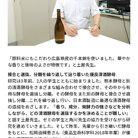
「原料米にもこだわり広島県産の千本錦を使いました。華やか
な香りと後味のよさが特徴です」と土屋先生。
接合と選抜、分離を繰り返して辿り着いた優良清酒酵母
研究は3年前、2人の学生とともに始まりました。熊本酵母と別
の清酒酵母をさまざまな組み合わせで接合させ、その中から有
用な酵母を選抜し分離。その酵母をまた別の酵母と接合させ選
抜し分離...これを繰り返し行い、日本酒製造に最適な清酒酵母
の造成をめざします。「
香り、成分、発酵力の強さなどを分析
しながら、どの清酒酵母を選抜するかを決めることが難しい
」
と話す土屋先生。ゼミの学生と角川先生の協力を受けながら研
究を進めていきました。そして昨年、先輩から引き継いだ酵母
をもとに、松岡由輝恵さん（食品生命科学科2018年卒業）が優