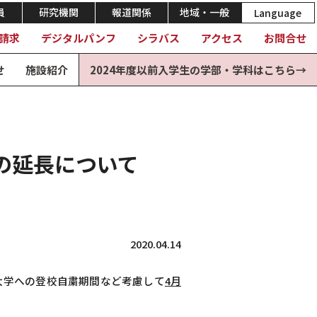
員
研究機関
報道関係
地域・一般
Language
請求
デジタルパンフ
シラバス
アクセス
お問合せ
せ
施設紹介
2024年度以前入学生の学部・学科はこちら→
の延長について
2020.04.14
大学への登校自粛期間など考慮して
4月