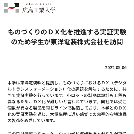
HOME
INFORMATION
NEWS
ものづくりのＤＸ化を推進する実証実験のため学生が東洋電装株式会社
を訪問
ものづくりのＤＸ化を推進する実証実験
のため学生が東洋電装株式会社を訪問
2022.05.06
本学は東洋電装㈱と提携し、ものづくりにおけるＤＸ（デジタ
ルトランスフォーメーション）化の課題を解決するために、共
同で実証実験を行っています。小ロットの製品は設計も工程も
異なるため、ＤＸ化が難しいと言われています。同社では受注
個数が異なる製品を同じラインで製造しており、本学とのＤＸ
化の実証実験を通じ、大量生産に近い感覚での効率的な特注品
の製造をめざしています。
この日は情報コミュニケーション学科濱﨑教授とゼミ生が東洋