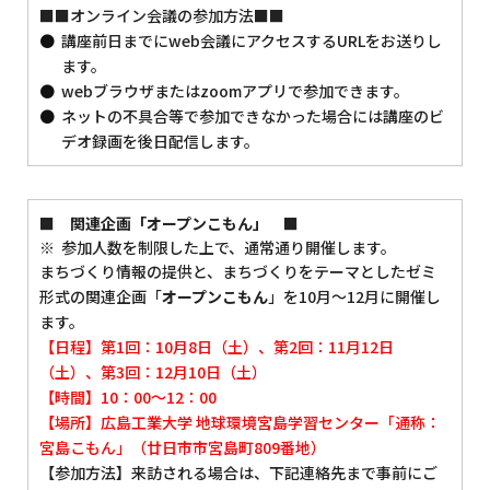
■■オンライン会議の参加方法■■
講座前日までにweb会議にアクセスするURLをお送りし
ます。
webブラウザまたはzoomアプリで参加できます。
ネットの不具合等で参加できなかった場合には講座のビ
デオ録画を後日配信します。
■ 関連企画「オープンこもん」 ■
参加人数を制限した上で、通常通り開催します。
まちづくり情報の提供と、まちづくりをテーマとしたゼミ
形式の関連企画「
オープンこもん
」を10月～12月に開催し
ます。
【日程】第1回：10月8日（土）、第2回：11月12日
（土）、第3回：12月10日（土）
【時間】10：00～12：00
【場所】広島工業大学 地球環境宮島学習センター「通称：
宮島こもん」（廿日市市宮島町809番地）
【参加方法】来訪される場合は、下記連絡先まで事前にご