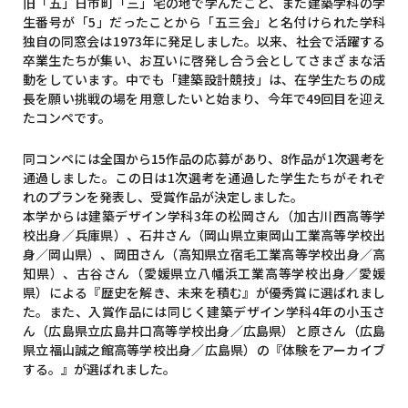
旧「五」日市町「三」宅の地で学んだこと、また建築学科の学
生番号が「5」だったことから「五三会」と名付けられた学科
独自の同窓会は1973年に発足しました。以来、社会で活躍する
卒業生たちが集い、お互いに啓発し合う会としてさまざまな活
動をしています。中でも「建築設計競技」は、在学生たちの成
長を願い挑戦の場を用意したいと始まり、今年で49回目を迎え
たコンペです。
同コンペには全国から15作品の応募があり、8作品が1次選考を
通過しました。この日は1次選考を通過した学生たちがそれぞ
れのプランを発表し、受賞作品が決定しました。
本学からは建築デザイン学科3年の松岡さん（加古川西高等学
校出身／兵庫県）、⽯井さん（岡山県立東岡山工業高等学校出
身／岡山県）、岡田さん（高知県立宿毛工業高等学校出身／高
知県）、古谷さん（愛媛県立八幡浜工業高等学校出身／愛媛
県）による『歴史を解き、未来を積む』が優秀賞に選ばれまし
た。また、入賞作品には同じく建築デザイン学科4年の⼩⽟さ
ん（広島県立広島井口高等学校出身／広島県）と原さん（広島
県立福山誠之館高等学校出身／広島県）の『体験をアーカイブ
する。』が選ばれました。