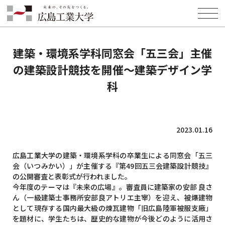
HOME
INFORMATION
環境学部
建築デザイン学科
建築・環境系学科同窓会「五三会」主催の建築設計競技を開催～建築デ
ザイン学科
建築・環境系学科同窓会「五三会」主催
の建築設計競技を開催～建築デザイン学
科
2023.01.16
広島工業大学の建築・環境系学科の卒業生による同窓会「五三
会（いつみかい）」が主催する『第49回五三会建築設計競技』
の公開審査と表彰式が行われました。
今年度のテーマは『未来の広場』。審査員に建築家の安部 良さ
ん（⼀級建築士事務所安部良アトリエ主宰）を迎え、被爆建物
として現存する国内最大級の煉瓦建物「旧広島陸軍被服支廠」
を題材に、学生たちは、歴史的な建物が今後どのように活用さ