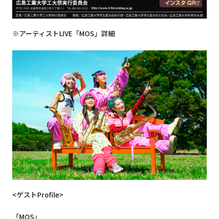
※アーティストLIVE「MOS」詳細
<
ゲスト
Profile>
「
MOS
」