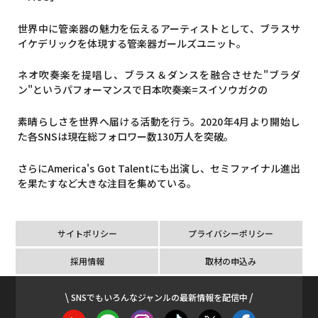
世界中に管楽器の魅力を伝えるアーティストとして、ブラスサ
イケデリックを体現する管楽器ガールズユニット。
ネオ吹奏楽を提唱し、ブラス＆ダンスを融合させた"ブラダ
ン"というパフォーマンスで日本吹奏楽
=
スイソウガクの
素晴らしさを世界へ届ける活動を行う。
2020
年
4
月より開始し
た各
SNS
は現在総フォロワー数
130
万人を突破。
さらに
America's Got Talent
にも出演し、セミファイナル進出
を果たすなど大きな注目を集めている。
サイトポリシー
プライバシーポリシー
採用情報
取材の申込み
SNSでもいろんなジャンルの最新情報を配信中