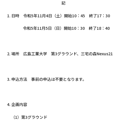
記
1.
日時 令和5年
11
月4日（土）開始
10：45
終了17：30
令和5年
11
月5日（日）開始
10
：30 終了
18
：40
_
2.
場所 広島工業大学 第
3
グラウンド、三宅の森
Nexus21
_
3.
申込方法 事前の申込は不要となります。
_
4.
企画内容
（
1
）第
3
グラウンド