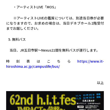
・アーティスト
LIVE「MOS
」
※アーティストLIVEの鑑賞については、別途当日券が必要
になりますので、お求めの場合は、当日デネブホール2階受付
までお越しください。
_
5. 無料バス
当日、
JR
五日市駅～
Nexus21
間を無料バスが運行します。
時刻表はこちら
https://www.it-
hiroshima.ac.jp/campuslife/bus/
以上