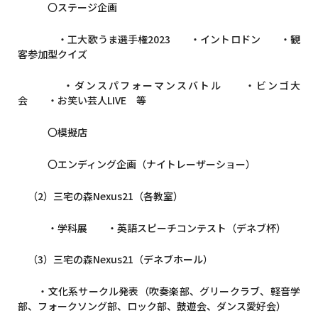
〇ステージ企画
・工大歌うま選手権2023 ・イントロドン ・観
客参加型クイズ
・ダンスパフォーマンスバトル ・ビンゴ大
会 ・お笑い芸人LIVE 等
〇模擬店
〇エンディング企画（ナイトレーザーショー）
（
2
）三宅の森
Nexus21
（各教室）
・学科展 ・英語スピーチコンテスト（デネブ杯）
（
3
）三宅の森
Nexus21
（デネブホール）
・文化系サークル発表（吹奏楽部、グリークラブ、軽音学
部、フォークソング部、ロック部、鼓遊会、ダンス愛好会）