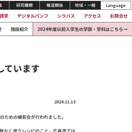
員
研究機関
報道関係
地域・一般
Language
請求
デジタルパンフ
シラバス
アクセス
お問合せ
せ
施設紹介
2024年度以前入学生の学部・学科はこちら→
しています
2024.11.13
のための撮影会が行われました。
無駄なく使うレシピのこと。広島市では