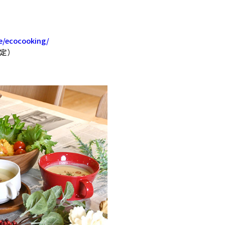
te/ecocooking/
定）