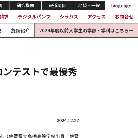
員
研究機関
報道関係
地域・一般
Language
請求
デジタルパンフ
シラバス
アクセス
お問合せ
せ
施設紹介
2024年度以前入学生の学部・学科はこちら→
コンテストで最優秀
2024.12.27
さん（佐賀県立鳥栖高等学校出身／佐賀