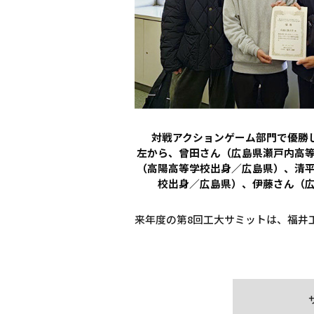
対戦アクションゲーム部門で優勝した
左から、曾田さん（広島県瀬戸内高
（高陽高等学校出身／広島県）、清
校出身／広島県）、伊藤さん（
来年度の第8回工大サミットは、福井