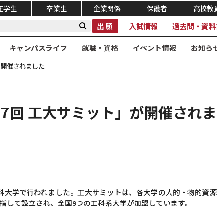
在学生
卒業生
企業関係
保護者
高校教
出願
入試情報
過去問・資料
キャンパスライフ
就職・資格
イベント情報
お知ら
が開催されました
7回 工大サミット」が開催され
科大学で行われました。工大サミットは、各⼤学の⼈的・物的資
指して設立され、全国9つの工科系大学が加盟しています。