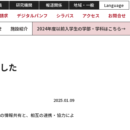
員
研究機関
報道関係
地域・一般
Language
請求
デジタルパンフ
シラバス
アクセス
お問合せ
せ
施設紹介
2024年度以前入学生の学部・学科はこちら→
ました
2025.01.09
源の情報共有と、相互の連携・協⼒によ