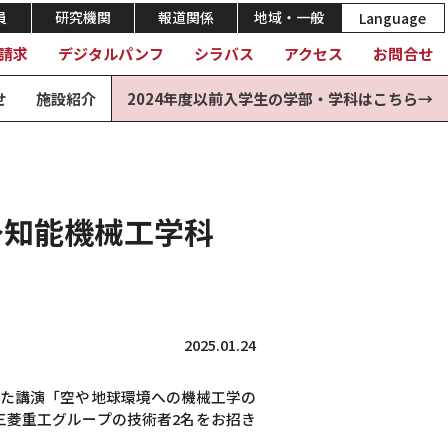
員
研究機関
報道関係
地域・一般
Language
請求
デジタルパンフ
シラバス
アクセス
お問合せ
せ
施設紹介
2024年度以前入学生の学部・学科はこちら→
～知能機械工学科
2025.01.24
した講演「空や地球環境への機械工学の
三菱重工グループの技術者2名をお招き