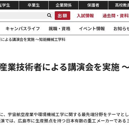
在学生
卒業生
企業関係
保護者
高校教
出願
入試情報
過去問・資料
キャンパスライフ
就職・資格
イベント情報
お知ら
による講演会を実施 ～知能機械工学科
産業技術者による講演会を実施 
象に、宇宙航空産業や環境機械工学に関する最先端分野をテーマと
演では、広島市に生産拠点を持つ日本有数の重工メーカーである