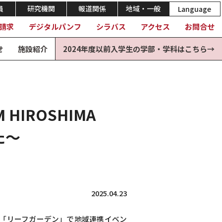
員
研究機関
報道関係
地域・一般
Language
請求
デジタルパンフ
シラバス
アクセス
お問合せ
せ
施設紹介
2024年度以前入学生の学部・学科はこちら→
IROSHIMA
た～
2025.04.23
生食堂「リーフガーデン」で地域連携イベン