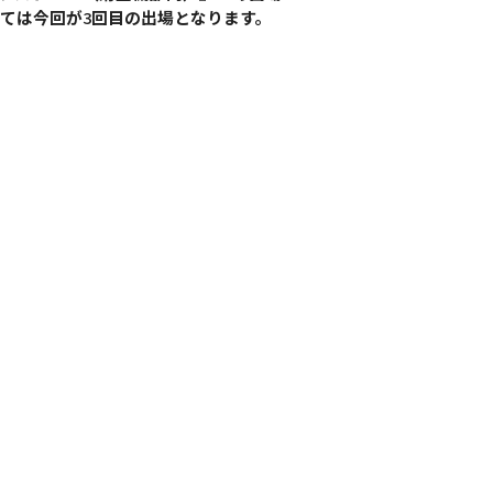
っては今回が
3
回目の出場となります。