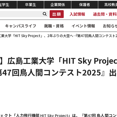
在学生
卒業生
企業関係
保護者
高校教
出願
入試情報
過去問・資料
キャンパスライフ
就職・資格
イベント情報
お知ら
学「HIT Sky Project」、2年ぶりの大空へ―― 『第47回鳥人間コンテスト
島工業大学「HIT Sky Proj
 『第47回鳥人間コンテスト2025』
ジェクト「人力飛行機部
HIT Sky Project
」は、『第
47
回 鳥人間コ