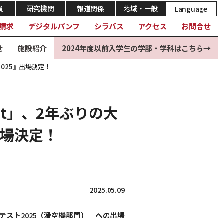
員
研究機関
報道関係
地域・一般
Language
請求
デジタルパンフ
シラバス
アクセス
お問合せ
せ
施設紹介
2024年度以前入学生の学部・学科はこちら→
2025』出場決定！
ect」、2年ぶりの大
出場決定！
2025.05.09
ンテスト
2025
（滑空機部門）』への出場