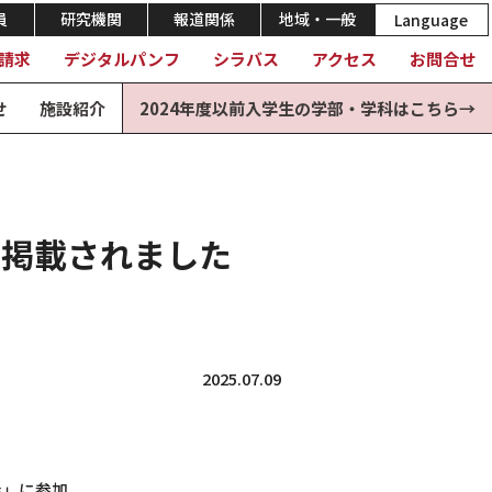
員
研究機関
報道関係
地域・一般
Language
請求
デジタルパンフ
シラバス
アクセス
お問合せ
せ
施設紹介
2024年度以前入学生の学部・学科はこちら→
に掲載されました
2025.07.09
会」に参加。