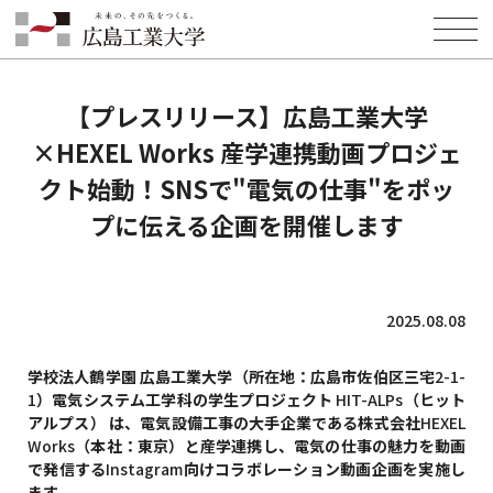
HOME
INFORMATION
PRESS
【プレスリリース】広島工業大学×HEXEL Works 産学連携動画プロジ
ェクト始動！SNSで"電気の仕事"をポップに伝える企画を開催します
【プレスリリース】広島工業大学
×HEXEL Works 産学連携動画プロジェ
クト始動！SNSで"電気の仕事"をポッ
プに伝える企画を開催します
2025.08.08
学校法人鶴学園 広島工業大学（所在地：広島市佐伯区三宅
2-1-
1
）電気システム工学科の学生プロジェクト
HIT-ALPs
（ヒット
アルプス） は、電気設備工事の大手企業である株式会社
HEXEL
Works
（本社：東京）と産学連携し、電気の仕事の魅力を動画
で発信する
Instagram
向けコラボレーション動画企画を実施し
ます。