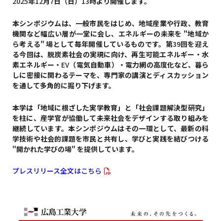
2025
年
12
月
7
日（日）
13
時より開催します。
本シンポジウムは、一般市民をはじめ、地域産業や行政、教育
機関など幅広い層が一堂に会し、エネルギーの未来を "地域か
ら考える" 場として毎年開催しているものです。第
39
回を迎え
る今回は、脱炭素社会の実現に向け、再生可能エネルギー・水
素エネルギー・
EV
（電気自動車）・電力網の高度化など、暮ら
しに密接に関わるテーマを、専門家の講演とディスカッション
を通して多角的に掘り下げます。
本学は「地域に根ざした実学教育」と「社会課題解決型研究」
を柱に、産学官が協働して未来社会をデザインする取り組みを
継続しています。本シンポジウムはその一環として、最新の科
学技術や社会的課題を市民と共有し、学びと実践を結びつける
"開かれた学びの場" を提供しています。
プレスリリース全文はこちら