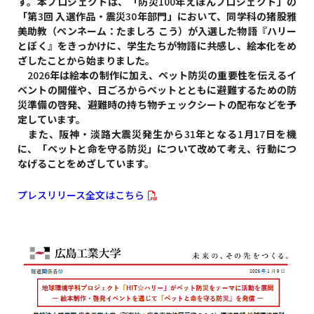
す。本プロジェクトは、「防災
100
年えほんプロジェクト」の
「第
3
回 入選作品・震災
30
年部門」において、同学科の猪股雅
美助教（ペンネーム：たましろ こう）が入選した物語『ハリー
とぼく』をきっかけに、学生たちが物語に共感し、絵本化をめ
ざしたことから始まりました。
2026
年は絵本の制作に加え、ペット防災の重要性を伝えるイ
ベントの開催や、日ごろからペットとともに避難するための防
災準備の啓発、避難時の持ち物チェックシートの配布などを予
定しています。
また、阪神・淡路大震災発生から
31
年となる
1
月
17
日を機
に、「ペットと命を守る防災」について改めて考え、行動につ
なげることをめざしています。
プレスリリース全文はこちら