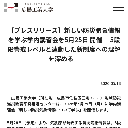
HOME
INFORMATION
PRESS
【プレスリリース】新しい防災気象情報を学ぶ学内講習会を5月25日 開
催 ―5段階警戒レベルと連動した新制度への理解を深める―
【プレスリリース】新しい防災気象情報
を学ぶ学内講習会を5月25日 開催 ―5段
階警戒レベルと連動した新制度への理解
を深める―
2026.05.13
広島工業大学（所在地：広島市佐伯区三宅
2-1-1
）地域防災
減災教育研究推進センターは、
2026
年
5
月
25
日（月）に学内講
習会「新しい防災気象情報について学ぶ」を開催します。
5
月
28
日（予定）より、気象庁が発表する防災気象情報は、
5
段