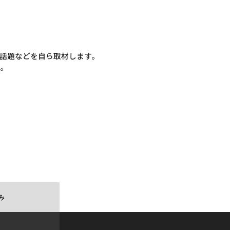
話題などを自ら取材します。
す。
み