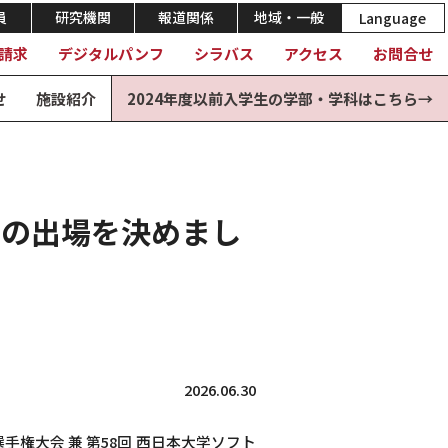
員
研究機関
報道関係
地域・一般
Language
請求
デジタルパンフ
シラバス
アクセス
お問合せ
せ
施設紹介
2024年度以前入学生の学部・学科はこちら→
への出場を決めまし
2026.06.30
選手権大会 兼 第58回 西日本大学ソフト