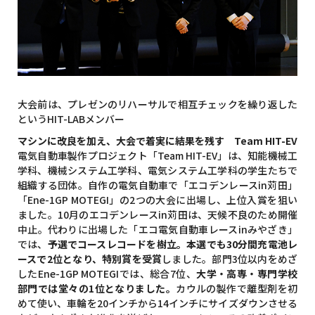
大会前は、プレゼンのリハーサルで相互チェックを繰り返した
というHIT-LABメンバー
マシンに改良を加え、大会で着実に結果を残す Team HIT-EV
電気自動車製作プロジェクト「Team HIT-EV」は、知能機械工
学科、機械システム工学科、電気システム工学科の学生たちで
組織する団体。自作の電気自動車で「エコデンレースin苅田」
「Ene-1GP MOTEGI」の2つの大会に出場し、上位入賞を狙い
ました。10月のエコデンレースin苅田は、天候不良のため開催
中止。代わりに出場した「エコ電気自動車レースinみやざき」
では、
予選でコースレコードを樹立。本選でも30分間充電池レ
ースで2位となり、特別賞を受賞
しました。部門3位以内をめざ
したEne-1GP MOTEGIでは、総合7位、
大学・高専・専門学校
部門では堂々の1位となりました。
カウルの製作で離型剤を初
めて使い、車輪を20インチから14インチにサイズダウンさせる