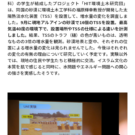
科）の学生が結成したプロジェクト「HIT環境土木研究団」
は、同国の砂漠に環境土木工学科の福原輝幸教授が開発した太
陽熱淡水化装置（TSS）を設置して、増水量の変化を調査しま
した。
9月に現地アルアインの砂漠で16個のTSSを設置。最高
気温40度の環境下で、設置場所やTSSの仕様による違いを計測
しました。
結果、TSSのトラフ（樋）の色が黒いものは、透明
なものの3倍の増水量を観測。砂漠地表と空中、それぞれの位
置による増水量の変化は見られませんでした。今後はそれぞれ
の変化の有無の理由について研究していく予定です。実験以外
では、現地の住民や学生たちと積極的に交流。イスラム文化の
本質を肌で感じると同時に、水問題やエネルギー問題への関心
の強さを実感したそうです。